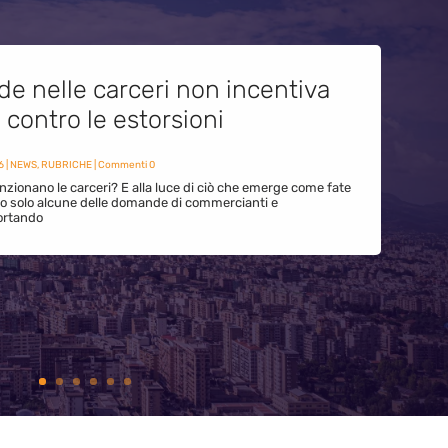
de nelle carceri non incentiva
i contro le estorsioni
6
|
NEWS
,
RUBRICHE
| Commenti 0
zionano le carceri? E alla luce di ciò che emerge come fate
ono solo alcune delle domande di commercianti e
ortando