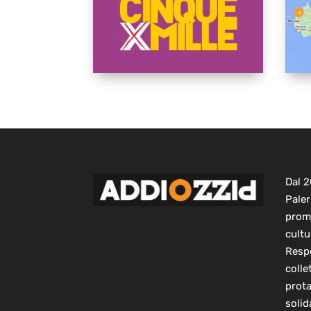
Dal 
Paler
prom
cultu
Respo
colle
prot
solid