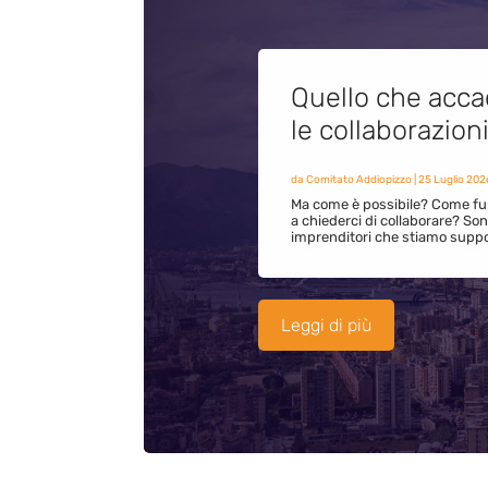
Quello che acca
le collaborazion
da
Comitato Addiopizzo
|
25 Luglio 202
Ma come è possibile? Come fun
a chiederci di collaborare? S
imprenditori che stiamo supp
Leggi di più