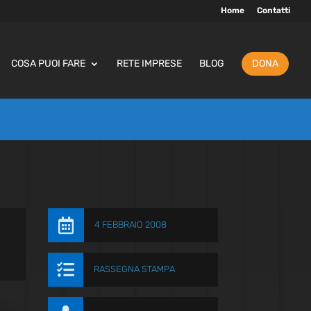
Home
Contatti
COSA PUOI FARE
RETE IMPRESE
BLOG
DONA

4 FEBBRAIO 2008

RASSEGNA STAMPA