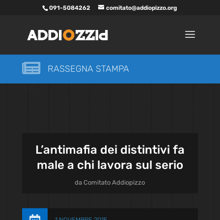
091-5084262
comitato@addiopizzo.org

RASSEGNA STAMPA
L’antimafia dei distintivi fa
male a chi lavora sul serio
da
Comitato Addiopizzo
1 NOVEMBRE 2015