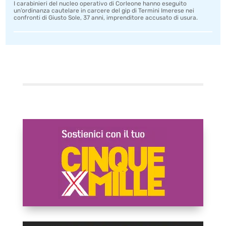
I carabinieri del nucleo operativo di Corleone hanno eseguito
un’ordinanza cautelare in carcere del gip di Termini Imerese nei
confronti di Giusto Sole, 37 anni, imprenditore accusato di usura.