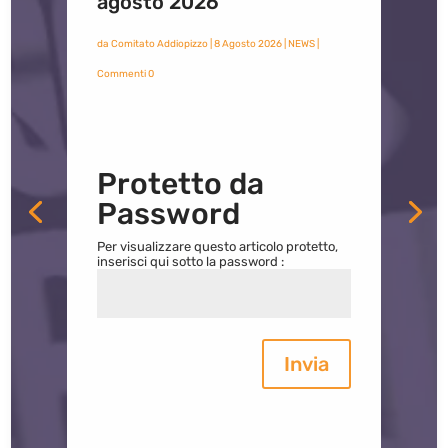
agosto 2026
da
Comitato Addiopizzo
|
8 Agosto 2026
|
NEWS
|
Commenti 0
Protetto da
Password
Per visualizzare questo articolo protetto,
inserisci qui sotto la password :
Invia