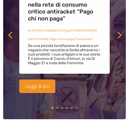
nella rete di consumo
critico antiracket “Pago
chi non paga”
da
Comitato Addiopizzo
|
8 Agosto 2026
|
CONSUMO
CRITICO
,
NEWS
,
Pago chi non paga
| Commenti 0
Da una piccola torrefazione di paese a un
negozio che racconta la Sicilia attraverso i
suoi prodotti, i suoi artigiani e le sue storie.
È il percorso di Cocciu d’Amuri, in via Di
Maggio 21 a Isola delle Femmine.
Leggi di più