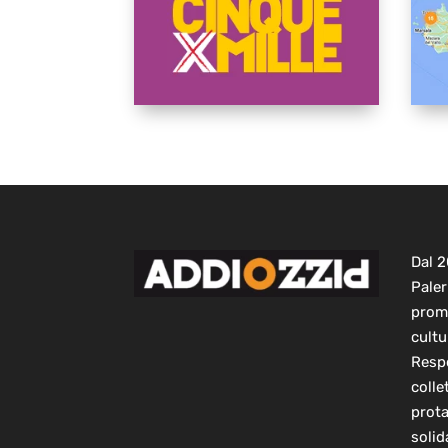
Dal 
Paler
prom
cultu
Respo
colle
prot
solid