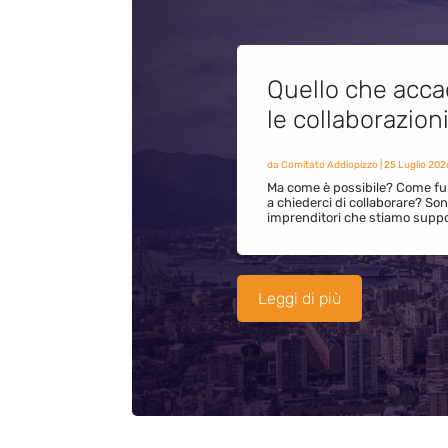
Quello che acca
le collaborazion
da
Comitato Addiopizzo
|
25 Luglio 202
Ma come è possibile? Come fun
a chiederci di collaborare? S
imprenditori che stiamo supp
Leggi di più