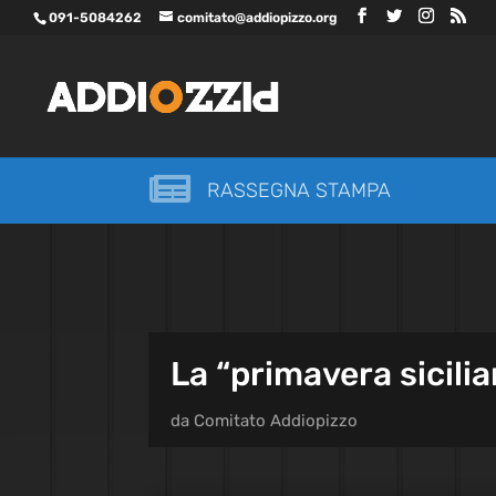
091-5084262
comitato@addiopizzo.org

RASSEGNA STAMPA
La “primavera sicili
da
Comitato Addiopizzo