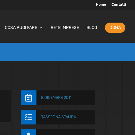
Home
Contatti
COSA PUOI FARE
RETE IMPRESE
BLOG
DONA

8 DICEMBRE 2011

RASSEGNA STAMPA