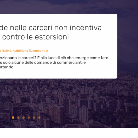
de nelle carceri non incentiva
i contro le estorsioni
6
|
NEWS
,
RUBRICHE
| Commenti 0
zionano le carceri? E alla luce di ciò che emerge come fate
ono solo alcune delle domande di commercianti e
ortando