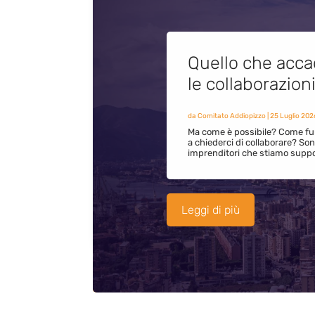
Quello che acca
le collaborazion
da
Comitato Addiopizzo
|
25 Luglio 202
Ma come è possibile? Come fun
a chiederci di collaborare? S
imprenditori che stiamo supp
Leggi di più