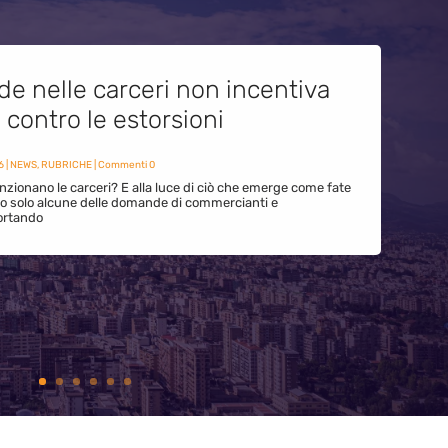
de nelle carceri non incentiva
i contro le estorsioni
6
|
NEWS
,
RUBRICHE
| Commenti 0
zionano le carceri? E alla luce di ciò che emerge come fate
ono solo alcune delle domande di commercianti e
ortando