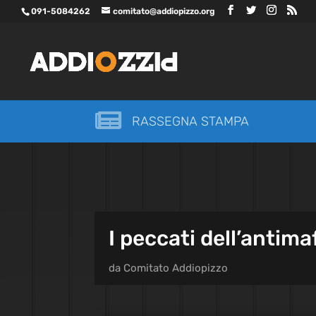
091-5084262
comitato@addiopizzo.org

RASSEGNA STAMPA
I peccati dell’antima
da
Comitato Addiopizzo