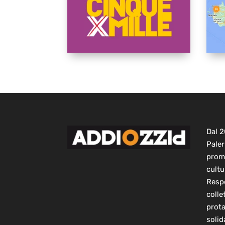
Dal 
Paler
prom
cultu
Respo
colle
prot
solid