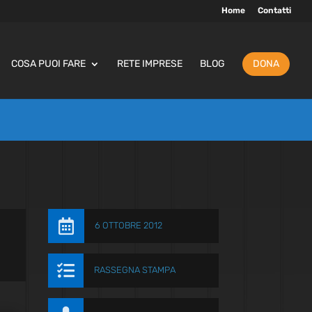
Home
Contatti
COSA PUOI FARE
RETE IMPRESE
BLOG
DONA

6 OTTOBRE 2012

RASSEGNA STAMPA