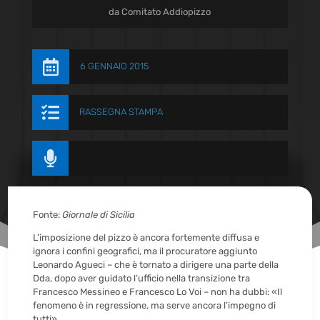
da
Comitato Addiopizzo

6 GENNAIO 2015

RASSEGNA STAMPA

Fonte:
Giornale di Sicilia
L’imposizione del pizzo è ancora fortemente diffusa e
ignora i confini geografici, ma il procuratore aggiunto
Leonardo Agueci – che è tornato a dirigere una parte della
Dda, dopo aver guidato l’ufficio nella transizione tra
Francesco Messineo e Francesco Lo Voi – non ha dubbi: «Il
fenomeno è in regressione, ma serve ancora l’impegno di
tutti».