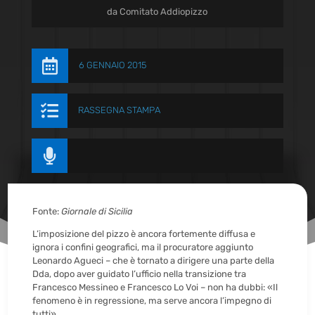
da
Comitato Addiopizzo

6 GENNAIO 2015

RASSEGNA STAMPA

Fonte:
Giornale di Sicilia
L’imposizione del pizzo è ancora fortemente diffusa e
ignora i confini geografici, ma il procuratore aggiunto
Leonardo Agueci – che è tornato a dirigere una parte della
Dda, dopo aver guidato l’ufficio nella transizione tra
Francesco Messineo e Francesco Lo Voi – non ha dubbi: «Il
fenomeno è in regressione, ma serve ancora l’impegno di
tutti».