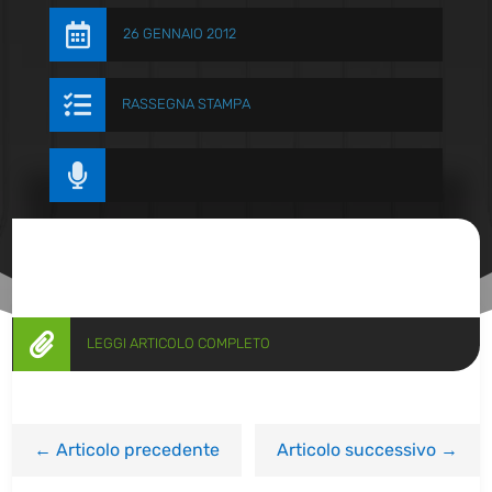

26 GENNAIO 2012

RASSEGNA STAMPA


LEGGI ARTICOLO COMPLETO
←
Articolo precedente
Articolo successivo
→