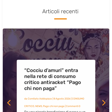
Articoli recenti
“Cocciu d’amuri” entra
nella rete di consumo
critico antiracket “Pago
chi non paga”
da
Comitato Addiopizzo
|
8 Agosto 2026
|
CONSUMO
CRITICO
,
NEWS
,
Pago chi non paga
| Commenti 0
Da una piccola torrefazione di paese a un