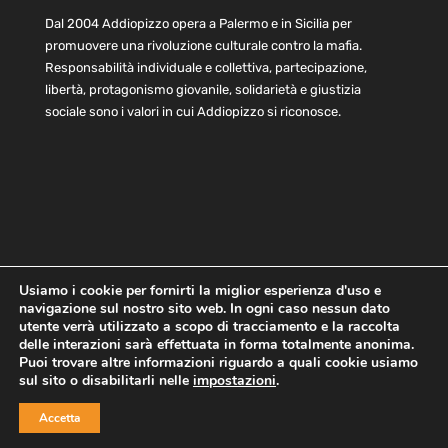
Dal 2004 Addiopizzo opera a Palermo e in Sicilia per
promuovere una rivoluzione culturale contro la mafia.
Responsabilità individuale e collettiva, partecipazione,
libertà, protagonismo giovanile, solidarietà e giustizia
sociale sono i valori in cui Addiopizzo si riconosce.
Usiamo i cookie per fornirti la miglior esperienza d'uso e
navigazione sul nostro sito web. In ogni caso nessun dato
Home
Statuto e bilancio
Contatti
utente verrà utilizzato a scopo di tracciamento e la raccolta
Privacy
Cookie
Child Protection Policy
delle interazioni sarà effettuata in forma totalmente anonima.
Puoi trovare altre informazioni riguardo a quali cookie usiamo
sul sito o disabilitarli nelle
impostazioni
.
Copyright © 2021 AddioPizzo | Tutti i diritti riservati | Sede
Accetta
Centrale: via Lincoln 131, 90133 Palermo