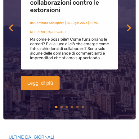
collaborazioni contro le
estorsioni
da
Comitato Addiopizzo
|
25 Luglio 2026
|
NEWS
,
RUBRICHE
| Commenti 0
Ma come è possibile? Come funzionano le
carceri? E alla luce di ciò che emerge come
fate a chiederci di collaborare? Sono solo
alcune delle domande di commercianti e
imprenditori che stiamo supportando
Leggi di più
ULTIME DAI GIORNALI