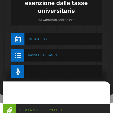
esenzione dalle tasse
universitarie
da
Comitato Addiopizzo

30 GIUGNO 2005

RASSEGNA STAMPA


LEGGI ARTICOLO COMPLETO