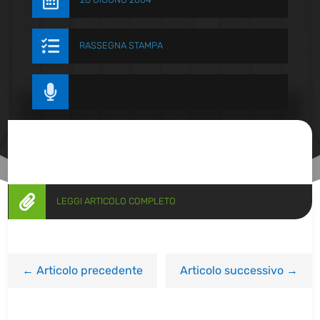


RASSEGNA STAMPA


LEGGI ARTICOLO COMPLETO
←
Articolo precedente
Articolo successivo
→