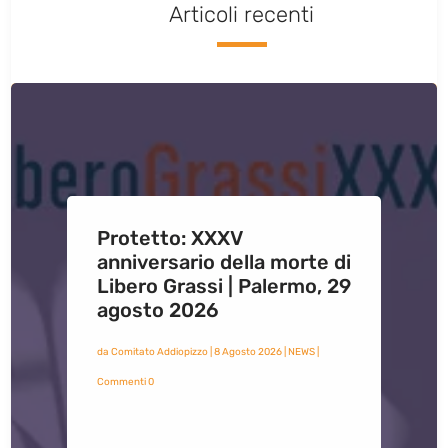
Articoli recenti
Protetto: XXXV
anniversario della morte di
Libero Grassi | Palermo, 29
agosto 2026
da
Comitato Addiopizzo
|
8 Agosto 2026
|
NEWS
|
Commenti 0