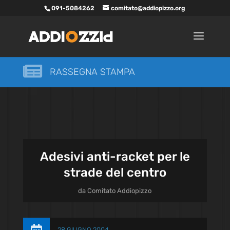
091-5084262
comitato@addiopizzo.org

RASSEGNA STAMPA
Adesivi anti-racket per le
strade del centro
da
Comitato Addiopizzo
28 GIUGNO 2004