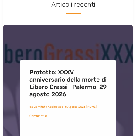
Articoli recenti
Protetto: XXXV
anniversario della morte di
Libero Grassi | Palermo, 29
agosto 2026
da
Comitato Addiopizzo
|
8 Agosto 2026
|
NEWS
|
Commenti 0