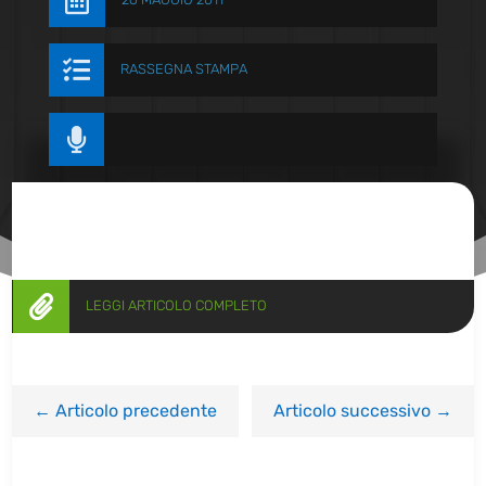


RASSEGNA STAMPA


LEGGI ARTICOLO COMPLETO
←
Articolo precedente
Articolo successivo
→