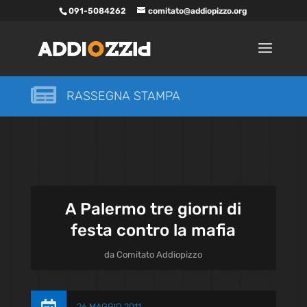
091-5084262
comitato@addiopizzo.org

RASSEGNA STAMPA
A Palermo tre giorni di
festa contro la mafia
da
Comitato Addiopizzo
26 MAGGIO 2011