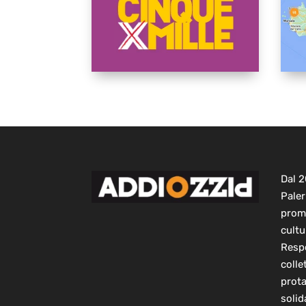
Dal 
Paler
prom
cultu
Respo
colle
prot
solid