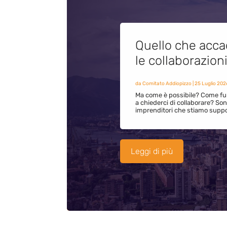
Quello che acca
le collaborazion
da
Comitato Addiopizzo
|
25 Luglio 202
Ma come è possibile? Come fun
a chiederci di collaborare? S
imprenditori che stiamo supp
Leggi di più