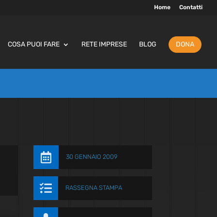
Home
Contatti
COSA PUOI FARE
RETE IMPRESE
BLOG
DONA

30 GENNAIO 2009

RASSEGNA STAMPA