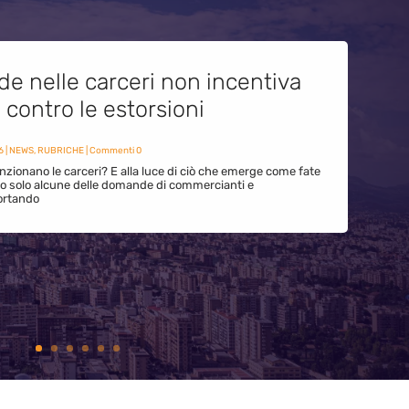
de nelle carceri non incentiva
i contro le estorsioni
6
|
NEWS
,
RUBRICHE
| Commenti 0
zionano le carceri? E alla luce di ciò che emerge come fate
ono solo alcune delle domande di commercianti e
ortando