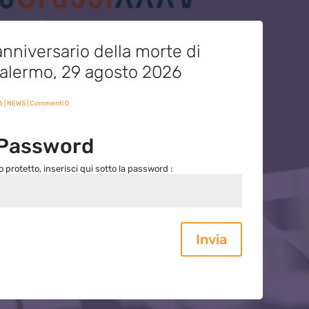
nniversario della morte di
 Palermo, 29 agosto 2026
6
|
NEWS
| Commenti 0
 Password
o protetto, inserisci qui sotto la password :
Invia