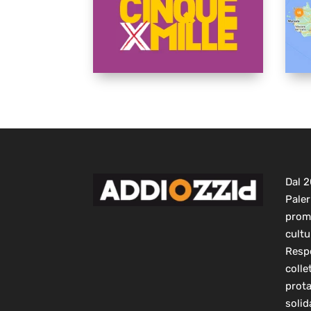
Dal 
Paler
prom
cultu
Respo
colle
prot
solid