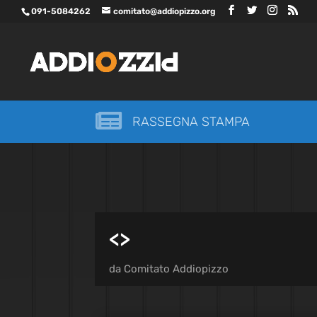
091-5084262
comitato@addiopizzo.org

RASSEGNA STAMPA
<
>
da
Comitato Addiopizzo