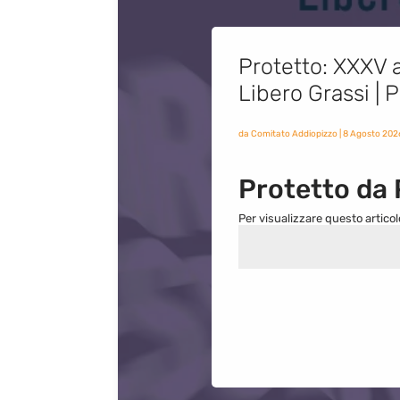
Protetto: XXXV a
Libero Grassi |
da
Comitato Addiopizzo
|
8 Agosto 202
Protetto da
Per visualizzare questo articol