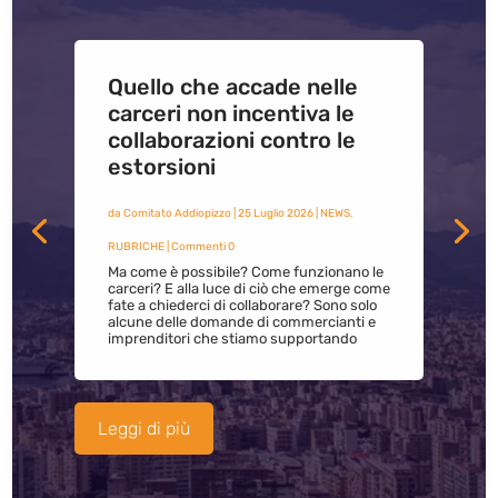
Quello che accade nelle
carceri non incentiva le
collaborazioni contro le
estorsioni
da
Comitato Addiopizzo
|
25 Luglio 2026
|
NEWS
,
RUBRICHE
| Commenti 0
Ma come è possibile? Come funzionano le
carceri? E alla luce di ciò che emerge come
fate a chiederci di collaborare? Sono solo
alcune delle domande di commercianti e
imprenditori che stiamo supportando
Leggi di più