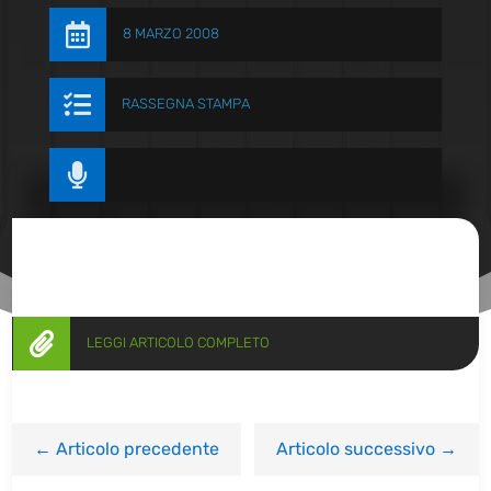

8 MARZO 2008

RASSEGNA STAMPA


LEGGI ARTICOLO COMPLETO
←
Articolo precedente
Articolo successivo
→