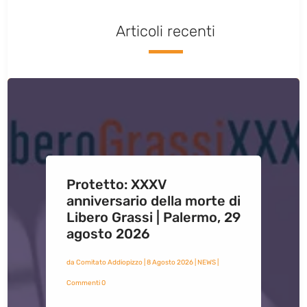
Articoli recenti
Protetto: XXXV
anniversario della morte di
Libero Grassi | Palermo, 29
agosto 2026
da
Comitato Addiopizzo
|
8 Agosto 2026
|
NEWS
|
Commenti 0