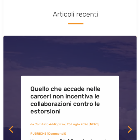
Articoli recenti
Quello che accade nelle
carceri non incentiva le
collaborazioni contro le
estorsioni
da
Comitato Addiopizzo
|
25 Luglio 2026
|
NEWS
,
RUBRICHE
| Commenti 0