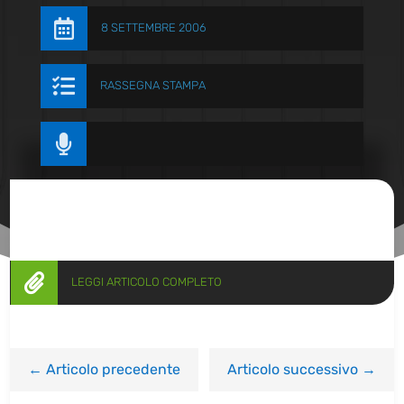

8 SETTEMBRE 2006

RASSEGNA STAMPA


LEGGI ARTICOLO COMPLETO
←
Articolo precedente
Articolo successivo
→