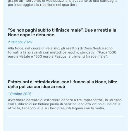
grazie all’intervento di Addiopizzo, che aveva fatto una campagna
per incoraggiare la ribellione nel quartiere.
“Se non paghi subito ti finisce male”. Due arresti alla
Noce dopo le denunce
2 Ottobre 2025
Alla Noce, nel cuore di Palermo, gli esattori di Cosa Nostra sono
tornati a farsi avanti con metodi parecchio sbrigativi. “Paga 1500
euro a Natale e 1500 euro a Pasqua, altrimenti finisce male”.
Estorsioni e intimidazioni con il fuoco alla Noce, blitz
della polizia con due arresti
1 Ottobre 2025
Avrebbero cercato di estorcere denaro a tre imprenditori, in un caso
con l’utilizzo di un bidone pieno di benzina lanciato vicino a una delle
attività, facendo leva sui loro presunti legami con la mafia.