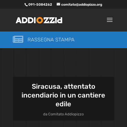
091-5084262
comitato@addiopizzo.org

RASSEGNA STAMPA
Siracusa, attentato
incendiario in un cantiere
edile
da
Comitato Addiopizzo