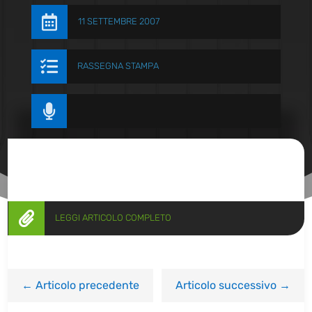

11 SETTEMBRE 2007

RASSEGNA STAMPA


LEGGI ARTICOLO COMPLETO
←
Articolo precedente
Articolo successivo
→