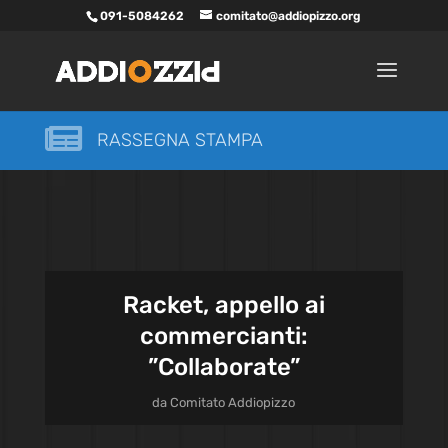
091-5084262
comitato@addiopizzo.org

RASSEGNA STAMPA
Racket, appello ai
commercianti:
”Collaborate”
da
Comitato Addiopizzo