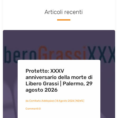
Articoli recenti
Protetto: XXXV
anniversario della morte di
Libero Grassi | Palermo, 29
agosto 2026
da
Comitato Addiopizzo
|
8 Agosto 2026
|
NEWS
|
Commenti 0