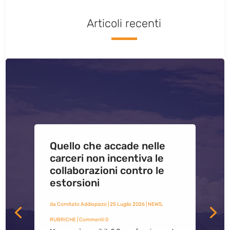
Articoli recenti
Quello che accade nelle
carceri non incentiva le
collaborazioni contro le
estorsioni
da
Comitato Addiopizzo
|
25 Luglio 2026
|
NEWS
,
RUBRICHE
| Commenti 0