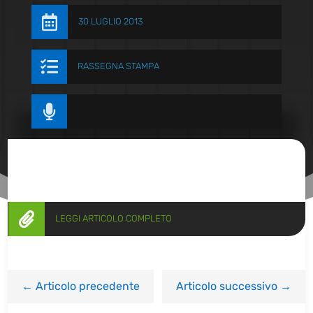

30 LUGLIO 2013

RASSEGNA STAMPA


LEGGI ARTICOLO COMPLETO
←
Articolo precedente
Articolo successivo
→