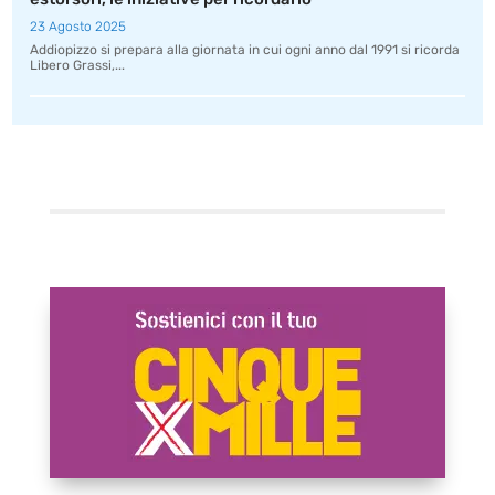
23 Agosto 2025
Addiopizzo si prepara alla giornata in cui ogni anno dal 1991 si ricorda
Libero Grassi,...