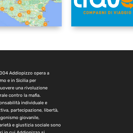
2004 Addiopizzo opera a
mo e in Sicilia per
uovere una rivoluzione
rale contro la mafia.
nsabilità individuale e
ttiva, partecipazione, libertà,
agonismo giovanile,
arietà e giustizia sociale sono
ori in cui Addiopizzo si