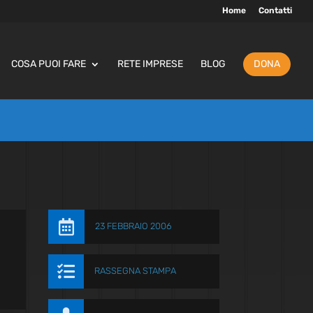
Home
Contatti
COSA PUOI FARE
RETE IMPRESE
BLOG
DONA

23 FEBBRAIO 2006

RASSEGNA STAMPA