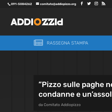
091-5084262
comitato@addiopizzo.org

RASSEGNA STAMPA
”Pizzo sulle paghe n
condanne e un’asso
da
Comitato Addiopizzo