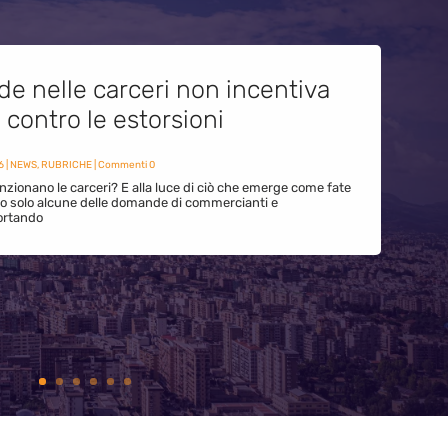
de nelle carceri non incentiva
i contro le estorsioni
6
|
NEWS
,
RUBRICHE
| Commenti 0
zionano le carceri? E alla luce di ciò che emerge come fate
ono solo alcune delle domande di commercianti e
ortando