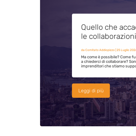
Quello che acca
le collaborazion
da
Comitato Addiopizzo
|
25 Luglio 202
Ma come è possibile? Come fun
a chiederci di collaborare? S
imprenditori che stiamo supp
Leggi di più