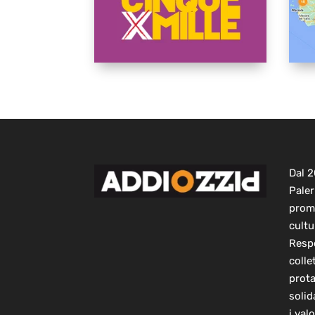
Dal 
Paler
prom
cultu
Respo
colle
prot
solid
i val