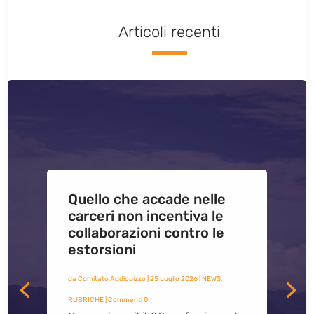
Articoli recenti
Quello che accade nelle
carceri non incentiva le
collaborazioni contro le
estorsioni
da
Comitato Addiopizzo
|
25 Luglio 2026
|
NEWS
,
RUBRICHE
| Commenti 0