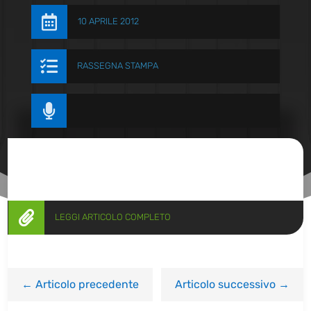

10 APRILE 2012

RASSEGNA STAMPA


LEGGI ARTICOLO COMPLETO
←
Articolo precedente
Articolo successivo
→