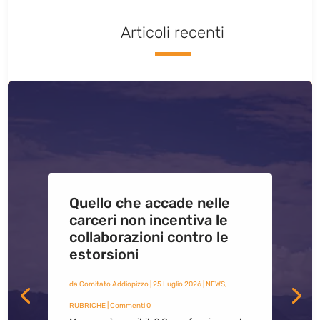
Articoli recenti
Quello che accade nelle
carceri non incentiva le
collaborazioni contro le
estorsioni
da
Comitato Addiopizzo
|
25 Luglio 2026
|
NEWS
,
RUBRICHE
| Commenti 0