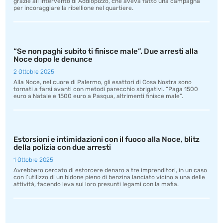
grazie all’intervento di Addiopizzo, che aveva fatto una campagna
per incoraggiare la ribellione nel quartiere.
“Se non paghi subito ti finisce male”. Due arresti alla
Noce dopo le denunce
2 Ottobre 2025
Alla Noce, nel cuore di Palermo, gli esattori di Cosa Nostra sono
tornati a farsi avanti con metodi parecchio sbrigativi. “Paga 1500
euro a Natale e 1500 euro a Pasqua, altrimenti finisce male”.
Estorsioni e intimidazioni con il fuoco alla Noce, blitz
della polizia con due arresti
1 Ottobre 2025
Avrebbero cercato di estorcere denaro a tre imprenditori, in un caso
con l’utilizzo di un bidone pieno di benzina lanciato vicino a una delle
attività, facendo leva sui loro presunti legami con la mafia.