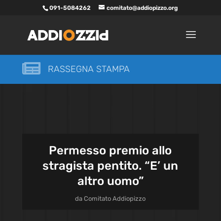
091-5084262
comitato@addiopizzo.org

RASSEGNA STAMPA
Permesso premio allo
stragista pentito. “E’ un
altro uomo”
da
Comitato Addiopizzo