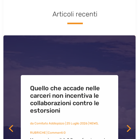
Articoli recenti
Quello che accade nelle
carceri non incentiva le
collaborazioni contro le
estorsioni
da
Comitato Addiopizzo
|
25 Luglio 2026
|
NEWS
,
RUBRICHE
| Commenti 0