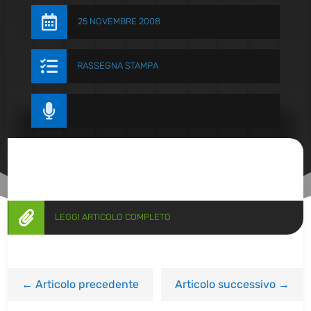

25 NOVEMBRE 2008

RASSEGNA STAMPA


LEGGI ARTICOLO COMPLETO
←
Articolo precedente
Articolo successivo
→