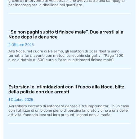
grazie all’intervento di Addiopizzo, che aveva fatto una campagna
per incoraggiare la ribellione nel quartiere.
“Se non paghi subito ti finisce male”. Due arresti alla
Noce dopo le denunce
2 Ottobre 2025
Alla Noce, nel cuore di Palermo, gli esattori di Cosa Nostra sono
tornati a farsi avanti con metodi parecchio sbrigativi. “Paga 1500
euro a Natale e 1500 euro a Pasqua, altrimenti finisce male”.
Estorsioni e intimidazioni con il fuoco alla Noce, blitz
della polizia con due arresti
1 Ottobre 2025
Avrebbero cercato di estorcere denaro a tre imprenditori, in un caso
con l’utilizzo di un bidone pieno di benzina lanciato vicino a una delle
attività, facendo leva sui loro presunti legami con la mafia.