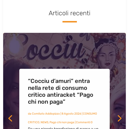
Articoli recenti
“Cocciu d’amuri” entra
nella rete di consumo
critico antiracket “Pago
chi non paga”
da
Comitato Addiopizzo
|
8 Agosto 2026
|
CONSUMO
CRITICO
,
NEWS
,
Pago chi non paga
| Commenti 0
Da una piccola torrefazione di paese a un