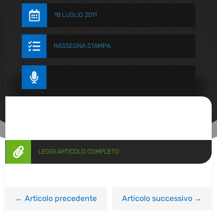

18 LUGLIO 2011

RASSEGNA STAMPA


LEGGI ARTICOLO COMPLETO
←
Articolo precedente
Articolo successivo
→