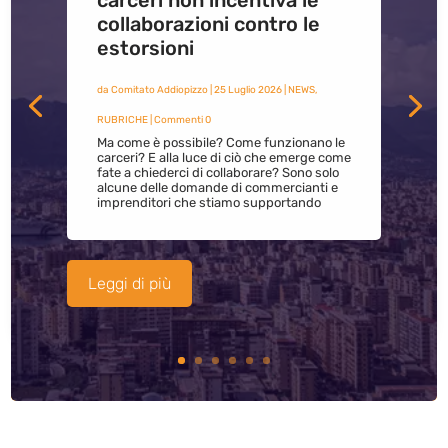
carceri non incentiva le
collaborazioni contro le
estorsioni
da
Comitato Addiopizzo
|
25 Luglio 2026
|
NEWS
,
RUBRICHE
| Commenti 0
Ma come è possibile? Come funzionano le
carceri? E alla luce di ciò che emerge come
fate a chiederci di collaborare? Sono solo
alcune delle domande di commercianti e
imprenditori che stiamo supportando
Leggi di più