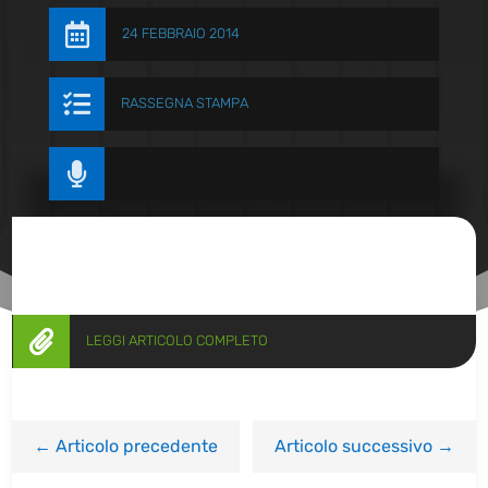

24 FEBBRAIO 2014

RASSEGNA STAMPA


LEGGI ARTICOLO COMPLETO
←
Articolo precedente
Articolo successivo
→