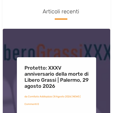
Articoli recenti
Protetto: XXXV
anniversario della morte di
Libero Grassi | Palermo, 29
agosto 2026
da
Comitato Addiopizzo
|
8 Agosto 2026
|
NEWS
|
Commenti 0