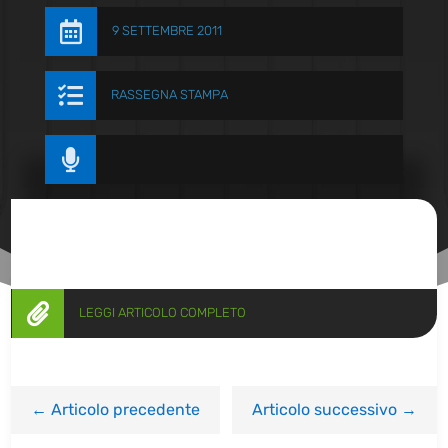

9 SETTEMBRE 2011

RASSEGNA STAMPA


LEGGI ARTICOLO COMPLETO
←
Articolo precedente
Articolo successivo
→