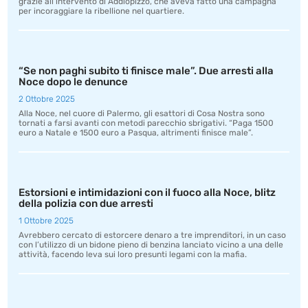
grazie all’intervento di Addiopizzo, che aveva fatto una campagna
per incoraggiare la ribellione nel quartiere.
“Se non paghi subito ti finisce male”. Due arresti alla
Noce dopo le denunce
2 Ottobre 2025
Alla Noce, nel cuore di Palermo, gli esattori di Cosa Nostra sono
tornati a farsi avanti con metodi parecchio sbrigativi. “Paga 1500
euro a Natale e 1500 euro a Pasqua, altrimenti finisce male”.
Estorsioni e intimidazioni con il fuoco alla Noce, blitz
della polizia con due arresti
1 Ottobre 2025
Avrebbero cercato di estorcere denaro a tre imprenditori, in un caso
con l’utilizzo di un bidone pieno di benzina lanciato vicino a una delle
attività, facendo leva sui loro presunti legami con la mafia.