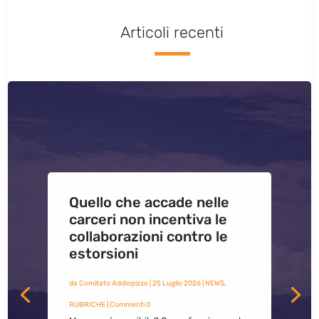
Articoli recenti
Quello che accade nelle
carceri non incentiva le
collaborazioni contro le
estorsioni
da
Comitato Addiopizzo
|
25 Luglio 2026
|
NEWS
,
RUBRICHE
| Commenti 0