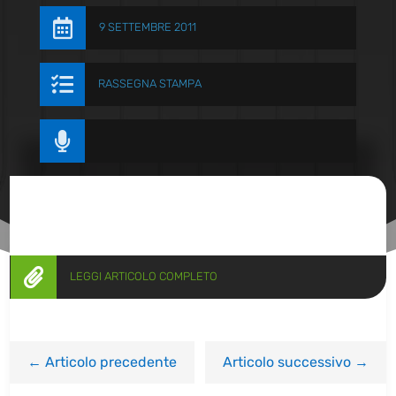

9 SETTEMBRE 2011

RASSEGNA STAMPA


LEGGI ARTICOLO COMPLETO
←
Articolo precedente
Articolo successivo
→