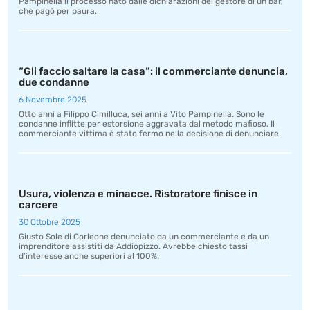
Pampinella il processo nato dalle dichiarazioni del gestore di un bar,
che pagò per paura.
“Gli faccio saltare la casa”: il commerciante denuncia,
due condanne
6 Novembre 2025
Otto anni a Filippo Cimilluca, sei anni a Vito Pampinella. Sono le
condanne inflitte per estorsione aggravata dal metodo mafioso. Il
commerciante vittima è stato fermo nella decisione di denunciare.
Usura, violenza e minacce. Ristoratore finisce in
carcere
30 Ottobre 2025
Giusto Sole di Corleone denunciato da un commerciante e da un
imprenditore assistiti da Addiopizzo. Avrebbe chiesto tassi
d’interesse anche superiori al 100%.