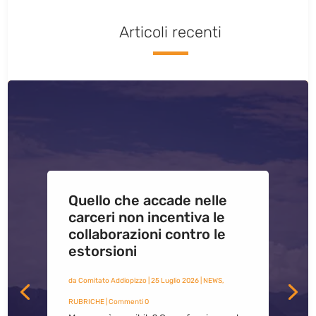
Articoli recenti
Quello che accade nelle
carceri non incentiva le
collaborazioni contro le
estorsioni
da
Comitato Addiopizzo
|
25 Luglio 2026
|
NEWS
,
RUBRICHE
| Commenti 0