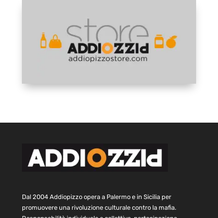
Dal 2004 Addiopizzo opera a Palermo e in Sicilia per
promuovere una rivoluzione culturale contro la mafia.