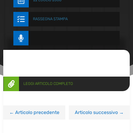


RASSEGNA STAMPA


LEGGI ARTICOLO COMPLETO
←
Articolo precedente
Articolo successivo
→