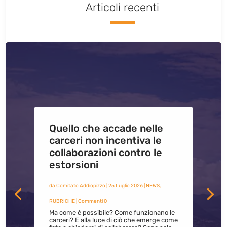
Articoli recenti
Quello che accade nelle
carceri non incentiva le
collaborazioni contro le
estorsioni
da
Comitato Addiopizzo
|
25 Luglio 2026
|
NEWS
,
RUBRICHE
| Commenti 0
Ma come è possibile? Come funzionano le
carceri? E alla luce di ciò che emerge come