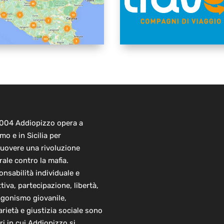
2004 Addiopizzo opera a
mo e in Sicilia per
uovere una rivoluzione
rale contro la mafia.
nsabilità individuale e
ttiva, partecipazione, libertà,
agonismo giovanile,
arietà e giustizia sociale sono
ori in cui Addiopizzo si