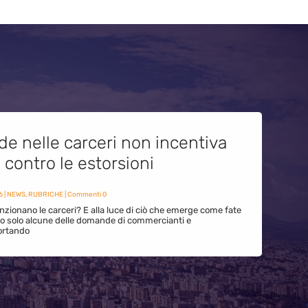
de nelle carceri non incentiva
i contro le estorsioni
6
|
NEWS
,
RUBRICHE
| Commenti 0
zionano le carceri? E alla luce di ciò che emerge come fate
ono solo alcune delle domande di commercianti e
ortando