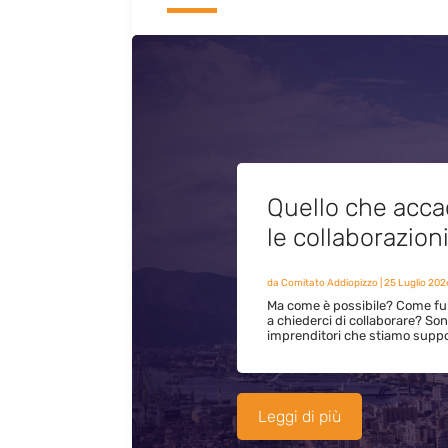
Quello che acca
le collaborazion
da
Comitato Addiopizzo
|
25 Luglio 202
Ma come è possibile? Come fun
a chiederci di collaborare? S
imprenditori che stiamo supp
Leggi di più