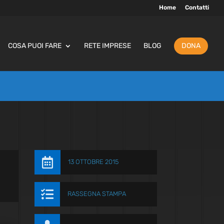
Home
Contatti
COSA PUOI FARE
RETE IMPRESE
BLOG
DONA

13 OTTOBRE 2015

RASSEGNA STAMPA