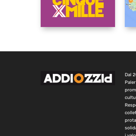
Dal 
Paler
prom
cultu
Respo
colle
prot
solid
i val