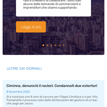
fate a chiederci di collaborare? Sono solo
alcune delle domande di commercianti e
imprenditori che stiamo supportando
Leggi di più
ULTIME DAI GIORNALI
Ciminna, denunciò il racket. Condannati due estortori
8 Novembre 2025
Si è concluso con 8 anni di carcere per Filippo Cimilluca e 6 per Vito
Pampinella il processo nato dalle dichiarazioni del gestore di un bar,
che pagò per paura.