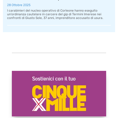
28 Ottobre 2025
I carabinieri del nucleo operativo di Corleone hanno eseguito
un’ordinanza cautelare in carcere del gip di Termini Imerese nei
confronti di Giusto Sole, 37 anni, imprenditore accusato di usura.