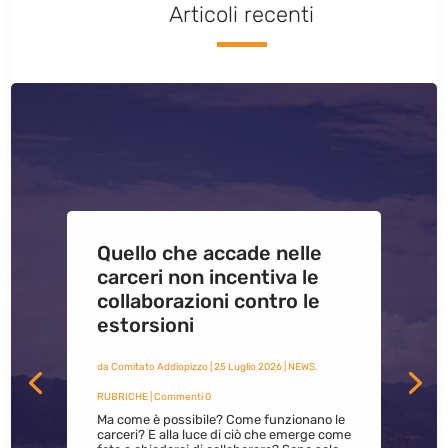
Articoli recenti
Quello che accade nelle
carceri non incentiva le
collaborazioni contro le
estorsioni
da
Comitato Addiopizzo
|
25 Luglio 2026
|
NEWS
,
RUBRICHE
| Commenti 0
Ma come è possibile? Come funzionano le
carceri? E alla luce di ciò che emerge come