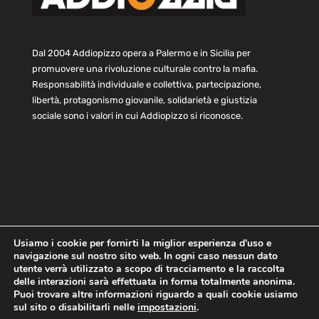
Dal 2004 Addiopizzo opera a Palermo e in Sicilia per
promuovere una rivoluzione culturale contro la mafia.
Responsabilità individuale e collettiva, partecipazione,
libertà, protagonismo giovanile, solidarietà e giustizia
sociale sono i valori in cui Addiopizzo si riconosce.
Usiamo i cookie per fornirti la miglior esperienza d'uso e
navigazione sul nostro sito web. In ogni caso nessun dato
Home
Statuto e bilancio
Contatti
utente verrà utilizzato a scopo di tracciamento e la raccolta
Privacy
Cookie
Child Protection Policy
delle interazioni sarà effettuata in forma totalmente anonima.
Puoi trovare altre informazioni riguardo a quali cookie usiamo
sul sito o disabilitarli nelle
impostazioni
.