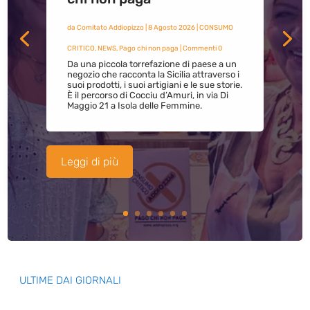
da
Comitato Addiopizzo
|
8 Agosto 2026
|
CONSUMO
CRITICO
,
NEWS
,
Pago chi non paga
| Commenti 0
Da una piccola torrefazione di paese a un
negozio che racconta la Sicilia attraverso i
suoi prodotti, i suoi artigiani e le sue storie.
È il percorso di Cocciu d’Amuri, in via Di
Maggio 21 a Isola delle Femmine.
Leggi di più
ULTIME DAI GIORNALI