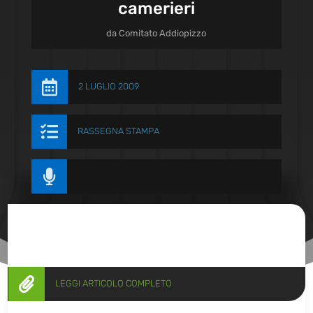
camerieri
da
Comitato Addiopizzo

2 LUGLIO 2009

RASSEGNA STAMPA


LEGGI ARTICOLO COMPLETO