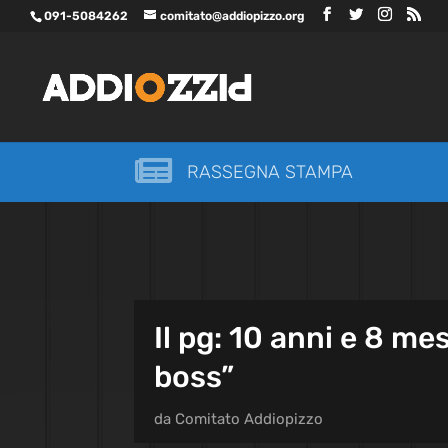
091-5084262
comitato@addiopizzo.org

RASSEGNA STAMPA
Il pg: 10 anni e 8 me
boss”
da
Comitato Addiopizzo