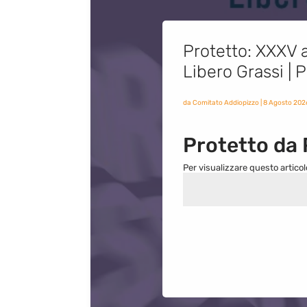
Protetto: XXXV a
Libero Grassi |
da
Comitato Addiopizzo
|
8 Agosto 202
Protetto da
Per visualizzare questo articol