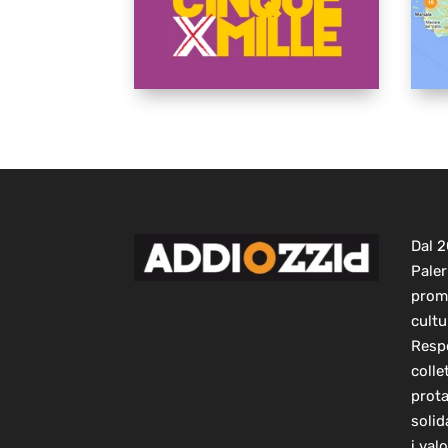
Dal 
Paler
prom
cultu
Respo
colle
prot
solid
i val