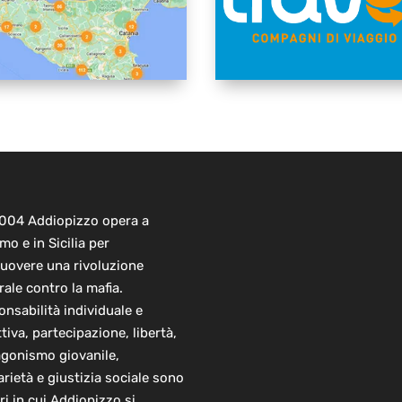
2004 Addiopizzo opera a
mo e in Sicilia per
uovere una rivoluzione
rale contro la mafia.
nsabilità individuale e
ttiva, partecipazione, libertà,
agonismo giovanile,
arietà e giustizia sociale sono
ori in cui Addiopizzo si