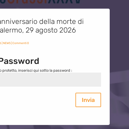
nniversario della morte di
 Palermo, 29 agosto 2026
6
|
NEWS
| Commenti 0
 Password
o protetto, inserisci qui sotto la password :
Invia