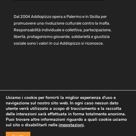
Dal 2004 Addiopizzo opera a Palermo e in Sicilia per
promuovere una rivoluzione culturale contro la mafia.
Responsabilità individuale e collettiva, partecipazione,
libertà, protagonismo giovanile, solidarietà e giustizia
sociale sono i valori in cui Addiopizzo si riconosce.
Usiamo i cookie per fornirti la miglior esperienza d'uso e
navigazione sul nostro sito web. In ogni caso nessun dato
Home
Statuto e bilancio
Contatti
utente verrà utilizzato a scopo di tracciamento e la raccolta
Privacy
Cookie
Child Protection Policy
delle interazioni sarà effettuata in forma totalmente anonima.
Puoi trovare altre informazioni riguardo a quali cookie usiamo
sul sito o disabilitarli nelle
impostazioni
.
Copyright © 2021 AddioPizzo | Tutti i diritti riservati | Sede