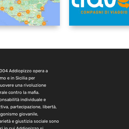
2004 Addiopizzo opera a
mo e in Sicilia per
uovere una rivoluzione
rale contro la mafia.
nsabilità individuale e
ttiva, partecipazione, libertà,
agonismo giovanile,
arietà e giustizia sociale sono
ori in cui Addiopizzo si