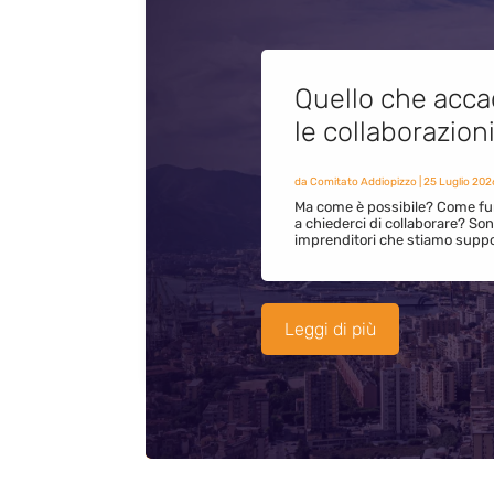
Quello che acca
le collaborazion
da
Comitato Addiopizzo
|
25 Luglio 202
Ma come è possibile? Come fun
a chiederci di collaborare? S
imprenditori che stiamo supp
Leggi di più