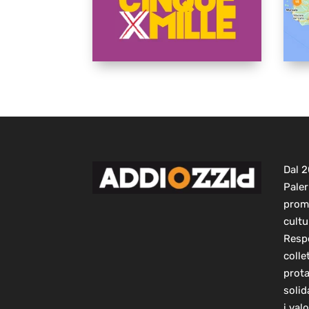
Dal 
Paler
prom
cultu
Respo
colle
prot
solid
i val