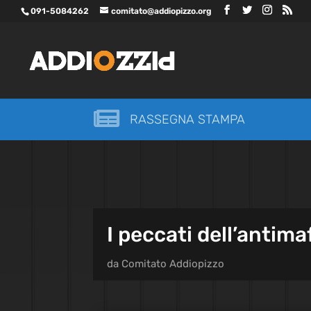
091-5084262
comitato@addiopizzo.org

RASSEGNA STAMPA
I peccati dell’antima
da
Comitato Addiopizzo