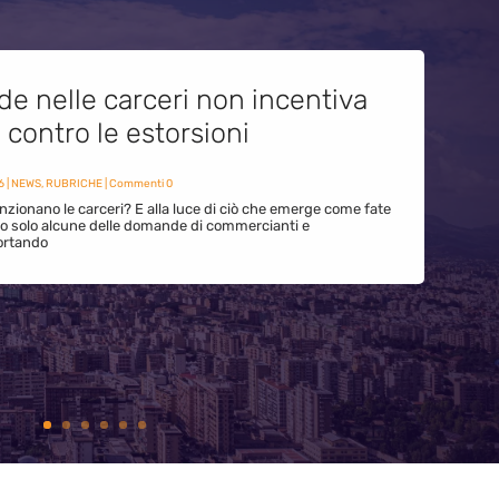
de nelle carceri non incentiva
i contro le estorsioni
6
|
NEWS
,
RUBRICHE
| Commenti 0
zionano le carceri? E alla luce di ciò che emerge come fate
ono solo alcune delle domande di commercianti e
ortando