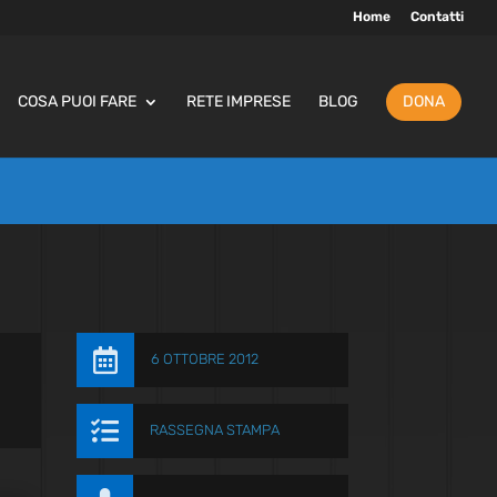
Home
Contatti
COSA PUOI FARE
RETE IMPRESE
BLOG
DONA

6 OTTOBRE 2012

RASSEGNA STAMPA