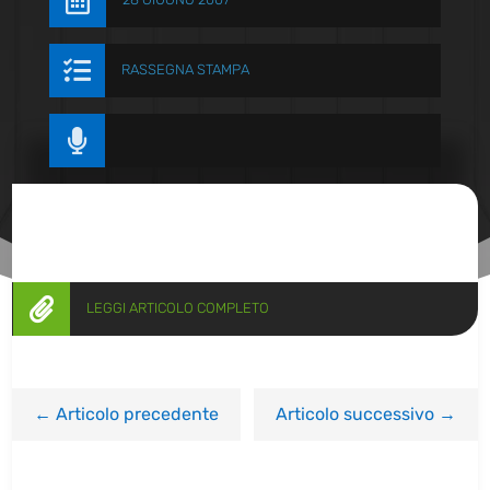


RASSEGNA STAMPA


LEGGI ARTICOLO COMPLETO
←
Articolo precedente
Articolo successivo
→