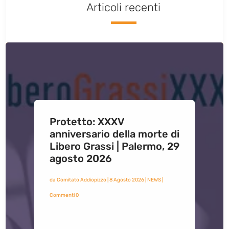
Articoli recenti
Protetto: XXXV
anniversario della morte di
Libero Grassi | Palermo, 29
agosto 2026
da
Comitato Addiopizzo
|
8 Agosto 2026
|
NEWS
|
Commenti 0