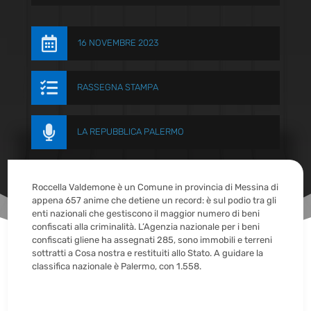

16 NOVEMBRE 2023

RASSEGNA STAMPA

LA REPUBBLICA PALERMO
Roccella Valdemone è un Comune in provincia di Messina di
appena 657 anime che detiene un record: è sul podio tra gli
enti nazionali che gestiscono il maggior numero di beni
confiscati alla criminalità. L’Agenzia nazionale per i beni
confiscati gliene ha assegnati 285, sono immobili e terreni
sottratti a Cosa nostra e restituiti allo Stato. A guidare la
classifica nazionale è Palermo, con 1.558.