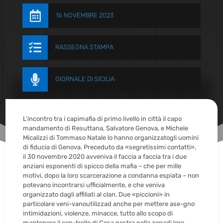

16 NOVEMBRE 2023

RASSEGNA STAMPA

GIORNALE DI SICILIA
L’incontro tra i capimafia di primo livello in città il capo
mandamento di Resuttana, Salvatore Genova, e Michele
Micalizzi di Tommaso Natale lo hanno organizzatogli uomini
di fiducia di Genova. Preceduto da «segretissimi contatti»,
il 30 novembre 2020 avveniva il faccia a faccia tra i due
anziani esponenti di spicco della mafia – che per mille
motivi, dopo la loro scarcerazione a condanna espiata – non
potevano incontrarsi ufficialmente, e che veniva
organizzato dagli affiliati al clan. Due «piccioni» in
particolare veni-vanoutilizzad anche per mettere ase-gno
intimidazioni, violenze, minacce, tutto allo scopo di
mantenere il con-trollo di Cosa nostra nella zonadi loro