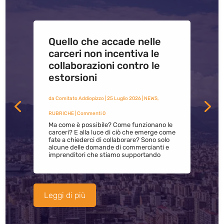
Quello che accade nelle
carceri non incentiva le
collaborazioni contro le
estorsioni
da
Comitato Addiopizzo
|
25 Luglio 2026
|
NEWS
,
RUBRICHE
| Commenti 0
Ma come è possibile? Come funzionano le
carceri? E alla luce di ciò che emerge come
fate a chiederci di collaborare? Sono solo
alcune delle domande di commercianti e
imprenditori che stiamo supportando
Leggi di più