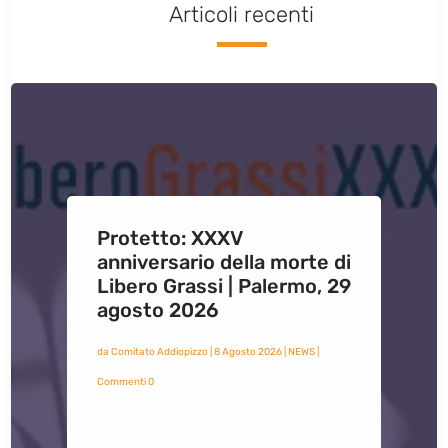
Articoli recenti
Protetto: XXXV
anniversario della morte di
Libero Grassi | Palermo, 29
agosto 2026
da
Comitato Addiopizzo
|
8 Agosto 2026
|
NEWS
|
Commenti 0