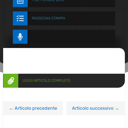


RASSEGNA STAMPA


LEGGI ARTICOLO COMPLETO
←
Articolo precedente
Articolo successivo
→