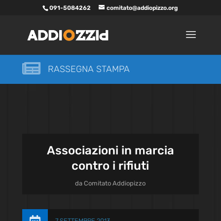
091-5084262
comitato@addiopizzo.org

RASSEGNA STAMPA
Associazioni in marcia
contro i rifiuti
da
Comitato Addiopizzo
7 SETTEMBRE 2013