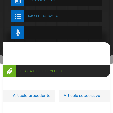


RASSEGNA STAMPA


LEGGI ARTICOLO COMPLETO
←
Articolo precedente
Articolo successivo
→