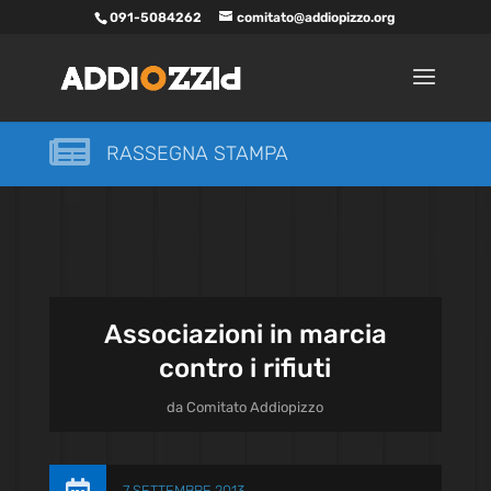
091-5084262
comitato@addiopizzo.org

RASSEGNA STAMPA
Associazioni in marcia
contro i rifiuti
da
Comitato Addiopizzo
7 SETTEMBRE 2013