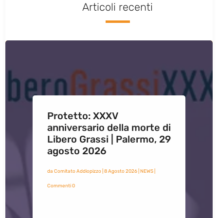
Articoli recenti
Protetto: XXXV
anniversario della morte di
Libero Grassi | Palermo, 29
agosto 2026
da
Comitato Addiopizzo
|
8 Agosto 2026
|
NEWS
|
Commenti 0