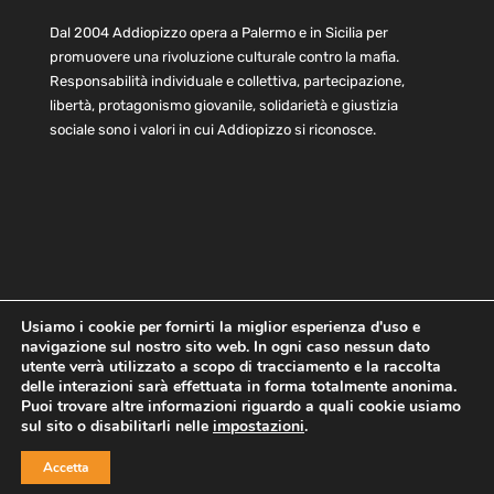
Dal 2004 Addiopizzo opera a Palermo e in Sicilia per
promuovere una rivoluzione culturale contro la mafia.
Responsabilità individuale e collettiva, partecipazione,
libertà, protagonismo giovanile, solidarietà e giustizia
sociale sono i valori in cui Addiopizzo si riconosce.
Usiamo i cookie per fornirti la miglior esperienza d'uso e
navigazione sul nostro sito web. In ogni caso nessun dato
Home
Statuto e bilancio
Contatti
utente verrà utilizzato a scopo di tracciamento e la raccolta
Privacy
Cookie
Child Protection Policy
delle interazioni sarà effettuata in forma totalmente anonima.
Puoi trovare altre informazioni riguardo a quali cookie usiamo
sul sito o disabilitarli nelle
impostazioni
.
Copyright © 2021 AddioPizzo | Tutti i diritti riservati | Sede
Accetta
Centrale: via Lincoln 131, 90133 Palermo