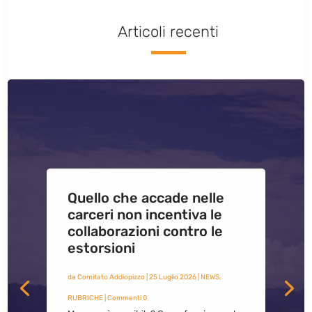
Articoli recenti
Quello che accade nelle
carceri non incentiva le
collaborazioni contro le
estorsioni
da
Comitato Addiopizzo
|
25 Luglio 2026
|
NEWS
,
RUBRICHE
| Commenti 0