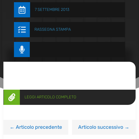

7 SETTEMBRE 2013

RASSEGNA STAMPA


LEGGI ARTICOLO COMPLETO
←
Articolo precedente
Articolo successivo
→