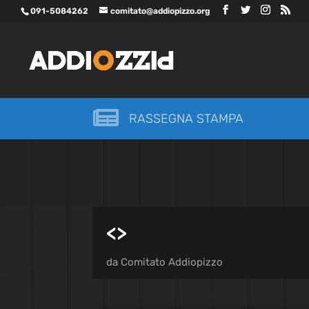
091-5084262
comitato@addiopizzo.org

RASSEGNA STAMPA
<
>
da
Comitato Addiopizzo