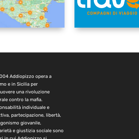
2004 Addiopizzo opera a
mo e in Sicilia per
uovere una rivoluzione
rale contro la mafia.
nsabilità individuale e
ttiva, partecipazione, libertà,
agonismo giovanile,
arietà e giustizia sociale sono
ori in cui Addiopizzo si