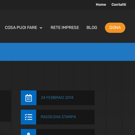
Home
Contatti
COSA PUOI FARE
RETE IMPRESE
BLOG
DONA

24 FEBBRAIO 2014

RASSEGNA STAMPA