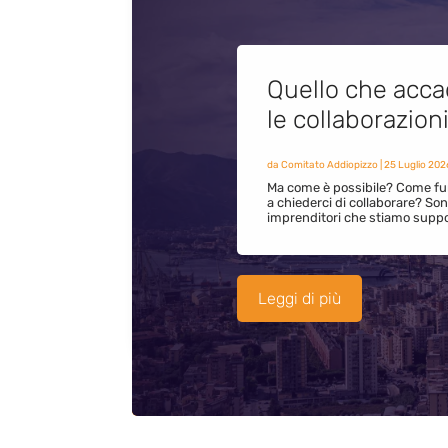
Quello che acca
le collaborazion
da
Comitato Addiopizzo
|
25 Luglio 202
Ma come è possibile? Come fun
a chiederci di collaborare? S
imprenditori che stiamo supp
Leggi di più