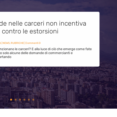
de nelle carceri non incentiva
i contro le estorsioni
6
|
NEWS
,
RUBRICHE
| Commenti 0
zionano le carceri? E alla luce di ciò che emerge come fate
ono solo alcune delle domande di commercianti e
ortando