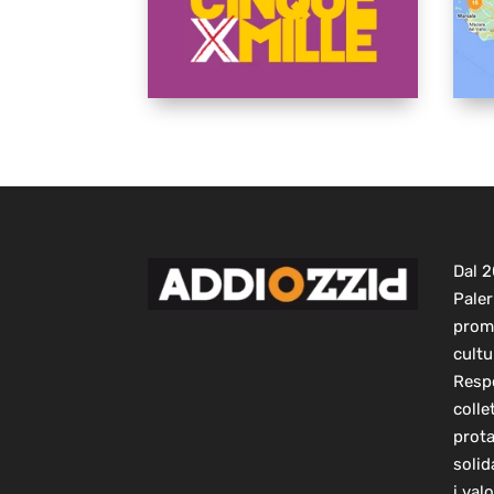
Dal 
Paler
prom
cultu
Respo
colle
prot
solid
i val