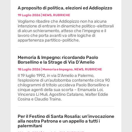
A proposito di politica, elezioni ed Addiopizzo
19 Luglio 2026
|
NEWS
,
RUBRICHE
Vogliamo ribadire che Addiopizzo non ha alcuna
intenzione di entrare in dinamiche politico-elettorali
di alcun schieramento, atteso che l’impegno e il
lavoro che porta avanti va oltre logiche di
appartenenza partitico-politiche.
Memoria & Impegno: ricordando Paolo
Borsellino e la Strage di Via D’Amelio
18 Luglio 2026
|
Memoria e Impegno
,
NEWS
,
RUBRICHE
Il 19 luglio 1992, in via D’Amelio a Palermo,
l’esplosione di un’autobomba contenente circa 90
chilogrammi di tritolo uccideva Paolo Borsellino e
cinque agenti della sua scorta – Emanuela Loi,
Vincenzo Li Muli, Agostino Catalano, Walter Eddie
Cosina e Claudio Traina.
Per il Festino di Santa Rosalia: un’invocazione
alla nostra Patrona e un appello a tutti i
palermitani