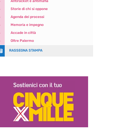
5
Antiracket e antimafia
5
Storie di chi si oppone
5
Agenda dei processi
5
Memoria e impegno
5
Accade in città
5
Oltre Palermo

RASSEGNA STAMPA