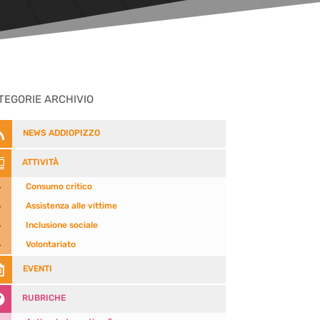
TEGORIE ARCHIVIO

NEWS ADDIOPIZZO

ATTIVITÀ
5
Consumo critico
5
Assistenza alle vittime
5
Inclusione sociale
5
Volontariato

EVENTI

RUBRICHE