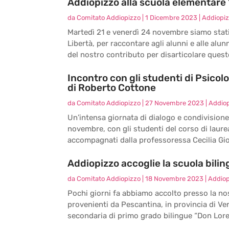
Addiopizzo alla scuola elementare “
da
Comitato Addiopizzo
|
1 Dicembre 2023
|
Addiopiz
Martedì 21 e venerdì 24 novembre siamo stati o
Libertà, per raccontare agli alunni e alle alun
del nostro contributo per disarticolare questo
Incontro con gli studenti di Psicolo
di Roberto Cottone
da
Comitato Addiopizzo
|
27 Novembre 2023
|
Addiop
Un’intensa giornata di dialogo e condivisione
novembre, con gli studenti del corso di laurea
accompagnati dalla professoressa Cecilia Gio
Addiopizzo accoglie la scuola bilin
da
Comitato Addiopizzo
|
18 Novembre 2023
|
Addiop
Pochi giorni fa abbiamo accolto presso la no
provenienti da Pescantina, in provincia di Ver
secondaria di primo grado bilingue “Don Loren