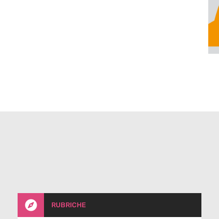

RUBRICHE