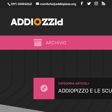
091-5084262
comitato@addiopizzo.org

ARCHIVIO
CATEGORIA ARTICOLI:

ADDIOPIZZO E LE SC