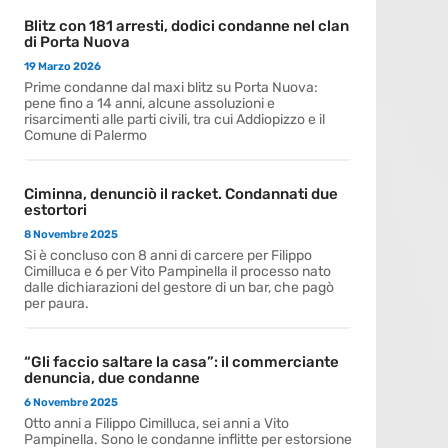
Blitz con 181 arresti, dodici condanne nel clan
di Porta Nuova
19 Marzo 2026
Prime condanne dal maxi blitz su Porta Nuova:
pene fino a 14 anni, alcune assoluzioni e
risarcimenti alle parti civili, tra cui Addiopizzo e il
Comune di Palermo
Ciminna, denunciò il racket. Condannati due
estortori
8 Novembre 2025
Si è concluso con 8 anni di carcere per Filippo
Cimilluca e 6 per Vito Pampinella il processo nato
dalle dichiarazioni del gestore di un bar, che pagò
per paura.
“Gli faccio saltare la casa”: il commerciante
denuncia, due condanne
6 Novembre 2025
Otto anni a Filippo Cimilluca, sei anni a Vito
Pampinella. Sono le condanne inflitte per estorsione