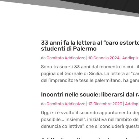
33 anni fa la lettera al “caro estorto
studenti di Palermo
da
Comitato Addiopizzo
|
10 Gennaio 2024
|
Addiopizz
Sono trascorsi 33 anni dal momento in cui Li
pagina del Giornale di Sicilia. La lettera al "c
dell’imprenditore tessile palermitano, ha gen
Incontri nelle scuole: liberarsi dal
da
Comitato Addiopizzo
|
13 Dicembre 2023
|
Addiopi
Oggi si è svolto il secondo appuntamento degli
possibile... insieme!", iniziativa nell'ambito
denuncia collettiva", che si concluderà quest