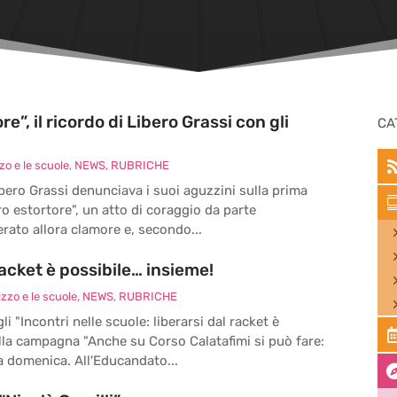
re”, il ricordo di Libero Grassi con gli
CA
o e le scuole
,
NEWS
,
RUBRICHE
bero Grassi denunciava i suoi aguzzini sulla prima
aro estortore", un atto di coraggio da parte
erato allora clamore e, secondo...
 racket è possibile… insieme!
zzo e le scuole
,
NEWS
,
RUBRICHE
 "Incontri nelle scuole: liberarsi dal racket è
 della campagna "Anche su Corso Calatafimi si può fare:
a domenica. All'Educandato...