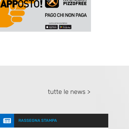
tutte le news >

RASSEGNA STAMPA