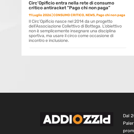
Circ’Opificio entra nella rete di consumo
critico antiracket “Pago chi non paga”
11 Luglio 2026
|
CONSUMO CRITICO
,
NEWS
,
Pago chi non paga
Il Circ’Opificio nasce nel 2014 da un progetto
dell’Associazione Collettivo di Bottega. L’obiettivo
non è semplicemente insegnare una disciplina
sportiva, ma usare il circo come occasione di
incontro e inclusione.
Dal 
Paler
prom