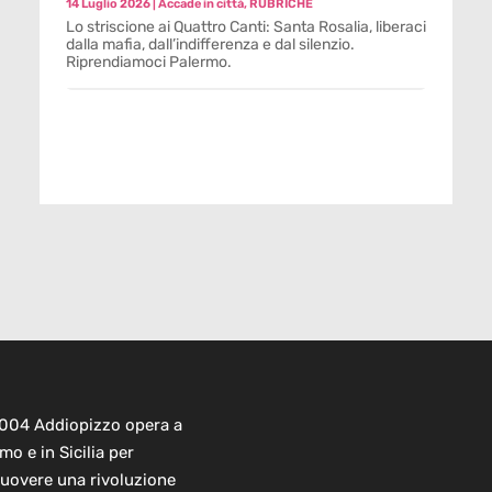
14 Luglio 2026
|
Accade in città
,
RUBRICHE
Lo striscione ai Quattro Canti: Santa Rosalia, liberaci
dalla mafia, dall’indifferenza e dal silenzio.
Riprendiamoci Palermo.
2004 Addiopizzo opera a
mo e in Sicilia per
uovere una rivoluzione