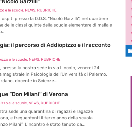
Nicolò Garzilli”
zo e le scuole
,
NEWS
,
RUBRICHE
spiti presso la D.D.S. “Nicolò Garzilli”, nel quartiere
ne delle classi quinte della scuola elementare di mafia e
...
gia: il percorso di Addiopizzo e il racconto
izzo e le scuole
,
NEWS
,
RUBRICHE
, presso la nostra sede in via Lincoln, venerdì 24
 magistrale in Psicologia dell'Università di Palermo,
rdano, docente in Scienze...
gue “Don Milani” di Verona
izzo e le scuole
,
NEWS
,
RUBRICHE
stra sede una quarantina di ragazzi e ragazze
ona, e frequentanti il terzo anno della scuola
zo Milani”. L’incontro è stato tenuto da...