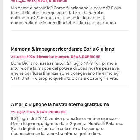
25 Luglio 2026
|
NEWS
,
RUBRICHE
Ma come è possibile? Come funzionano le carceri? E alla
luce di ciò che emerge come fate a chiederci di
collaborare? Sono solo alcune delle domande di
commercianti e imprenditori che stiamo supportando
Memoria & Impegno: ricordando Boris Giuliano
21 Luglio 2026
|
Memoria e Impegno
,
NEWS
,
RUBRICHE
Boris Giuliano, assassinato il 21 luglio 1979, fu il primo a
intuire che la mappa del potere di Cosa nostra passava
anche dai flussi finanziari che collegavano Palermo agli
Stati Uniti. Fu proprio quell’intuizione a costargli la vita.
A Mario Bignone la nostra eterna gratitudine
21 Luglio 2026
|
NEWS
,
RUBRICHE
Il 21 luglio del 2010 veniva prematuramente a mancare
Mario Bignone, dirigente della Squadra Mobile di Palermo.
Per la legittimazione e il ruolo che ci ha sempre
riconosciuto, a lui la nostra eterna gratitudine.