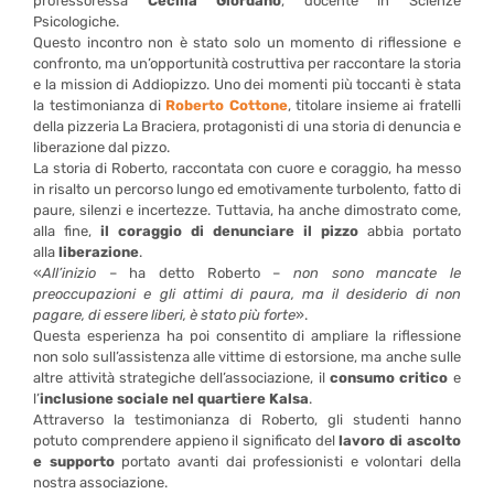
professoressa
Cecilia Giordano
, docente in Scienze
Psicologiche.
Questo incontro non è stato solo un momento di riflessione e
confronto, ma un’opportunità costruttiva per raccontare la storia
e la mission di Addiopizzo. Uno dei momenti più toccanti è stata
la testimonianza di
Roberto Cottone
, titolare insieme ai fratelli
della pizzeria La Braciera, protagonisti di una storia di denuncia e
liberazione dal pizzo.
La storia di Roberto, raccontata con cuore e coraggio, ha messo
in risalto un percorso lungo ed emotivamente turbolento, fatto di
paure, silenzi e incertezze. Tuttavia, ha anche dimostrato come,
alla fine,
il coraggio di denunciare il pizzo
abbia portato
alla
liberazione
.
«
All’inizio
– ha detto Roberto –
non sono mancate le
preoccupazioni e gli attimi di paura, ma il desiderio di non
pagare, di essere liberi, è stato più forte
».
Questa esperienza ha poi consentito di ampliare la riflessione
non solo sull’assistenza alle vittime di estorsione, ma anche sulle
altre attività strategiche dell’associazione, il
consumo critico
e
l’
inclusione sociale nel quartiere Kalsa
.
Attraverso la testimonianza di Roberto, gli studenti hanno
potuto comprendere appieno il significato del
lavoro di ascolto
e supporto
portato avanti dai professionisti e volontari della
nostra associazione.