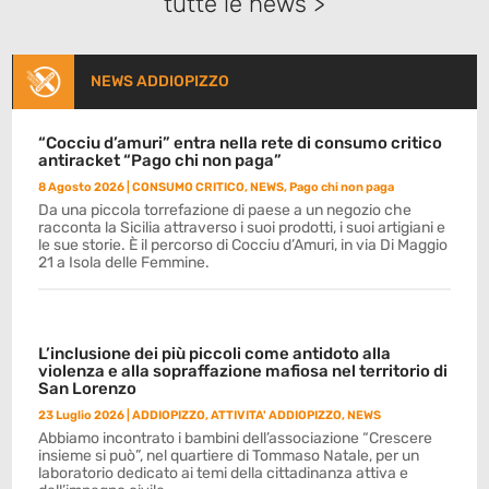
tutte le news >
NEWS ADDIOPIZZO
“Cocciu d’amuri” entra nella rete di consumo critico
antiracket “Pago chi non paga”
8 Agosto 2026
|
CONSUMO CRITICO
,
NEWS
,
Pago chi non paga
Da una piccola torrefazione di paese a un negozio che
racconta la Sicilia attraverso i suoi prodotti, i suoi artigiani e
le sue storie. È il percorso di Cocciu d’Amuri, in via Di Maggio
21 a Isola delle Femmine.
L’inclusione dei più piccoli come antidoto alla
violenza e alla sopraffazione mafiosa nel territorio di
San Lorenzo
23 Luglio 2026
|
ADDIOPIZZO
,
ATTIVITA' ADDIOPIZZO
,
NEWS
Abbiamo incontrato i bambini dell’associazione “Crescere
insieme si può”, nel quartiere di Tommaso Natale, per un
laboratorio dedicato ai temi della cittadinanza attiva e