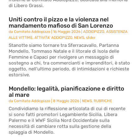
di Libero Grassi.
Uniti contro il pizzo e la violenza nel
mandamento mafioso di San Lorenzo
da
Comitato Addiopizzo
|
16 Maggio 2026
|
ADDIOPIZZO
,
ASSISTENZA
ALLE VITTIME
,
ATTIVITA' ADDIOPIZZO
,
NEWS
,
slider
Stanotte siamo tornare tra Sferracavallo, Partanna
Mondello, Tommaso Natale e il litorale di Isola delle
Femmine e Capaci per rivolgere un messaggio di
sostegno a chi, tra commercianti e imprenditori, è stato
oggetto, nell’ultimo periodo, di intimidazioni e richieste
estorsive.
Mondello: legalità, pianificazione e diritto
al mare
da
Comitato Addiopizzo
|
8 Maggio 2026
|
NEWS
,
RUBRICHE
Condividiamo la riflessione articolata di cui di recente
si sono fatti promotori Legambiente Sicilia, Libera
Palermo e il WWF Sicilia Nord Occidentale sulla
necessità di cambiare rotta sulla gestione della
spiaggia di Mondello.