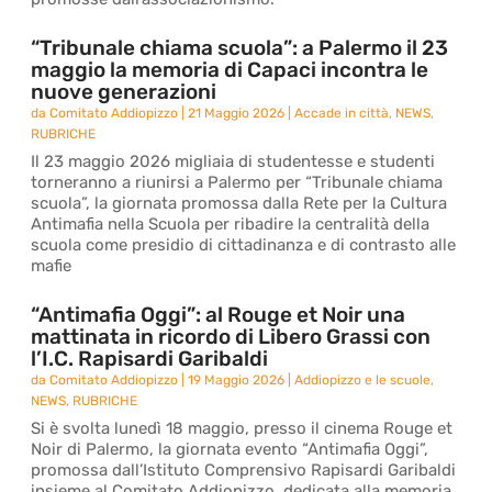
“Tribunale chiama scuola”: a Palermo il 23
maggio la memoria di Capaci incontra le
nuove generazioni
da
Comitato Addiopizzo
|
21 Maggio 2026
|
Accade in città
,
NEWS
,
RUBRICHE
Il 23 maggio 2026 migliaia di studentesse e studenti
torneranno a riunirsi a Palermo per “Tribunale chiama
scuola”, la giornata promossa dalla Rete per la Cultura
Antimafia nella Scuola per ribadire la centralità della
scuola come presidio di cittadinanza e di contrasto alle
mafie
“Antimafia Oggi”: al Rouge et Noir una
mattinata in ricordo di Libero Grassi con
l’I.C. Rapisardi Garibaldi
da
Comitato Addiopizzo
|
19 Maggio 2026
|
Addiopizzo e le scuole
,
NEWS
,
RUBRICHE
Si è svolta lunedì 18 maggio, presso il cinema Rouge et
Noir di Palermo, la giornata evento “Antimafia Oggi”,
promossa dall’Istituto Comprensivo Rapisardi Garibaldi
insieme al Comitato Addiopizzo, dedicata alla memoria