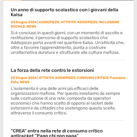
Un anno di supporto scolastico con i giovani della
Kalsa
24 Giugno 2026
|
ADDIOPIZZO
,
ATTIVITA' ADDIOPIZZO
,
INCLUSIONE
SOCIALE
,
NEWS
Si è concluso in questi giorni, con un momento di ascolto e
restituzione, il percorso di supporto scolastico che
Addiopizzo porta avanti nel quartiere Kalsa. Un’attività che,
oltre a favorire l’apprendimento, punta a costruire
un’alternativa duratura e strutturale alla cultura mafiosa.
La forza della rete contro le estorsioni
22 Giugno 2026
|
ATTIVITA' ADDIOPIZZO
,
CONSUMO CRITICO
,
Facciamo
Rete
,
NEWS
L’isolamento è una delle armi più efficaci delle
organizzazioni mafiose. Per questo insistiamo da sempre
sulla costruzione di una rete, composta da operatori
economici che hanno scelto di opporsi al racket delle
estorsioni e da cittadini che sostengono questa scelta
attraverso il consumo critico.
“CREA” entra nella rete di consumo critico
antiracket “Pago chi non paga”