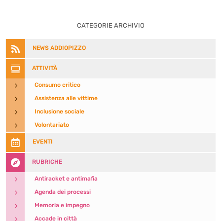
CATEGORIE ARCHIVIO

NEWS ADDIOPIZZO

ATTIVITÀ
5
Consumo critico
5
Assistenza alle vittime
5
Inclusione sociale
5
Volontariato

EVENTI

RUBRICHE
5
Antiracket e antimafia
5
Agenda dei processi
5
Memoria e impegno
5
Accade in città