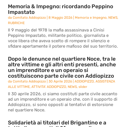
Memoria & Impegno: ricordando Peppino
Impastato
da
Comitato Addiopizzo
|
8 Maggio 2026
|
Memoria e Impegno
,
NEWS
,
RUBRICHE
Il 9 maggio del 1978 la mafia assassinava a Cinisi
Peppino Impastato, militante politico, giornalista e
voce libera che aveva scelto di rompere il silenzio e
sfidare apertamente il potere mafioso del suo territorio.
Dopo le denunce nel quartiere Noce, tra le
altre vittime e gli altri enti presenti, anche
un imprenditore e un operaio si
costituiscono parte civile con Addiopizzo
da
Comitato Addiopizzo
|
30 Aprile 2026
|
ADDIOPIZZO
,
ASSISTENZA
ALLE VITTIME
,
ATTIVITA' ADDIOPIZZO
,
NEWS
,
slider
Il 30 aprile 2026, ci siamo costituti parte civile accanto
ad un imprenditore e un operaio che, con il supporto di
Addiopizzo, si sono opposti ai tentativi di estorsione
nel quartiere Noce.
Solidarietà ai titolari del Brigantino e a