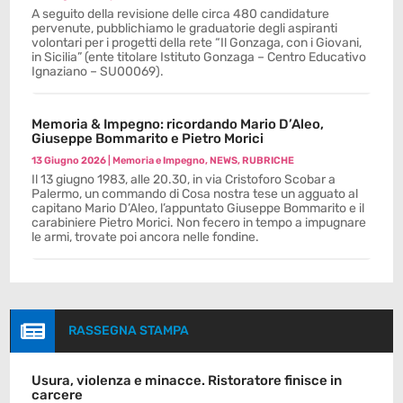
A seguito della revisione delle circa 480 candidature
pervenute, pubblichiamo le graduatorie degli aspiranti
volontari per i progetti della rete “Il Gonzaga, con i Giovani,
in Sicilia” (ente titolare Istituto Gonzaga – Centro Educativo
Ignaziano – SU00069).
Memoria & Impegno: ricordando Mario D’Aleo,
Giuseppe Bommarito e Pietro Morici
13 Giugno 2026
|
Memoria e Impegno
,
NEWS
,
RUBRICHE
Il 13 giugno 1983, alle 20.30, in via Cristoforo Scobar a
Palermo, un commando di Cosa nostra tese un agguato al
capitano Mario D’Aleo, l’appuntato Giuseppe Bommarito e il
carabiniere Pietro Morici. Non fecero in tempo a impugnare
le armi, trovate poi ancora nelle fondine.

RASSEGNA STAMPA
Usura, violenza e minacce. Ristoratore finisce in
carcere