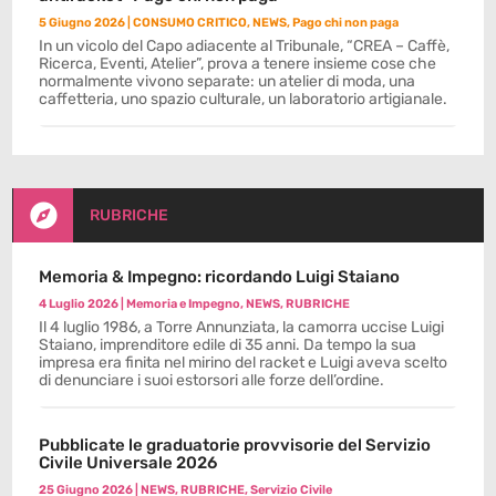
5 Giugno 2026
|
CONSUMO CRITICO
,
NEWS
,
Pago chi non paga
In un vicolo del Capo adiacente al Tribunale, “CREA – Caffè,
Ricerca, Eventi, Atelier”, prova a tenere insieme cose che
normalmente vivono separate: un atelier di moda, una
caffetteria, uno spazio culturale, un laboratorio artigianale.

RUBRICHE
Memoria & Impegno: ricordando Luigi Staiano
4 Luglio 2026
|
Memoria e Impegno
,
NEWS
,
RUBRICHE
Il 4 luglio 1986, a Torre Annunziata, la camorra uccise Luigi
Staiano, imprenditore edile di 35 anni. Da tempo la sua
impresa era finita nel mirino del racket e Luigi aveva scelto
di denunciare i suoi estorsori alle forze dell’ordine.
Pubblicate le graduatorie provvisorie del Servizio
Civile Universale 2026
25 Giugno 2026
|
NEWS
,
RUBRICHE
,
Servizio Civile