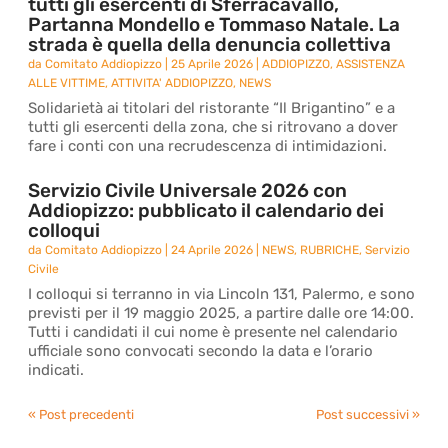
tutti gli esercenti di Sferracavallo,
Partanna Mondello e Tommaso Natale. La
strada è quella della denuncia collettiva
da
Comitato Addiopizzo
|
25 Aprile 2026
|
ADDIOPIZZO
,
ASSISTENZA
ALLE VITTIME
,
ATTIVITA' ADDIOPIZZO
,
NEWS
Solidarietà ai titolari del ristorante “Il Brigantino” e a
tutti gli esercenti della zona, che si ritrovano a dover
fare i conti con una recrudescenza di intimidazioni.
Servizio Civile Universale 2026 con
Addiopizzo: pubblicato il calendario dei
colloqui
da
Comitato Addiopizzo
|
24 Aprile 2026
|
NEWS
,
RUBRICHE
,
Servizio
Civile
I colloqui si terranno in via Lincoln 131, Palermo, e sono
previsti per il 19 maggio 2025, a partire dalle ore 14:00.
Tutti i candidati il cui nome è presente nel calendario
ufficiale sono convocati secondo la data e l’orario
indicati.
« Post precedenti
Post successivi »