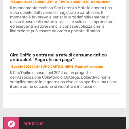
13 Luglio 2026
|
ADDIOPIZZO
,
ATTIVITA' ADDIOPIZZO
,
NEWS
,
slider
Il mandamento mafioso San Lorenzo è stato ancora una
volta colpito dall’azione di magistrati e carabinieri. Il
momento è favorevole per scrollarsi definitivamente di
dosso il peso delle estorsioni, se – e solo se – imprenditori
ed esercenti matureranno la consapevolezza che la
liberazione può essere davvero a portata di mano.
Circ’Opificio entra nella rete di consumo critico
antiracket “Pago chi non paga”
11 Luglio 2026
|
CONSUMO CRITICO
,
NEWS
,
Pago chi non paga
Il Circ’Opificio nasce nel 2014 da un progetto
dell’Associazione Collettivo di Bottega. L’obiettivo non è
semplicemente insegnare una disciplina sportiva, ma usare
il circo come occasione di incontro e inclusione.

RUBRICHE