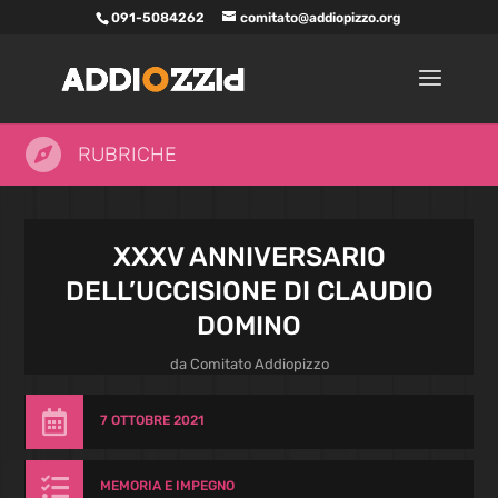
091-5084262
comitato@addiopizzo.org

RUBRICHE
XXXV ANNIVERSARIO
DELL’UCCISIONE DI CLAUDIO
DOMINO
da
Comitato Addiopizzo

7 OTTOBRE 2021

MEMORIA E IMPEGNO