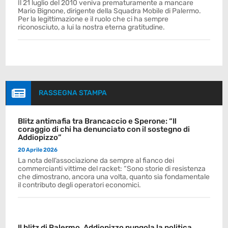
Il 21 luglio del 2010 veniva prematuramente a mancare
Mario Bignone, dirigente della Squadra Mobile di Palermo.
Per la legittimazione e il ruolo che ci ha sempre
riconosciuto, a lui la nostra eterna gratitudine.

RASSEGNA STAMPA
Blitz antimafia tra Brancaccio e Sperone: “Il
coraggio di chi ha denunciato con il sostegno di
Addiopizzo”
20 Aprile 2026
La nota dell’associazione da sempre al fianco dei
commercianti vittime del racket: “Sono storie di resistenza
che dimostrano, ancora una volta, quanto sia fondamentale
il contributo degli operatori economici.
Il blitz di Palermo, Addiopizzo pungola la politica