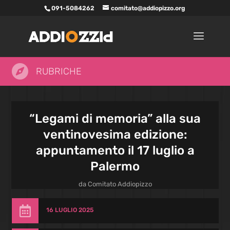
091-5084262
comitato@addiopizzo.org

RUBRICHE
“Legami di memoria” alla sua
ventinovesima edizione:
appuntamento il 17 luglio a
Palermo
da
Comitato Addiopizzo

16 LUGLIO 2025