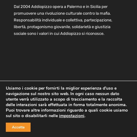
Dal 2004 Addiopizzo opera a Palermo e in Sicilia per
promuovere una rivoluzione culturale contro la mafia.
Responsabilità individuale e collettiva, partecipazione,
libertà, protagonismo giovanile, solidarietà e giustizia
sociale sono i valori in cui Addiopizzo si riconosce.
Usiamo i cookie per fornirti la miglior esperienza d'uso e
navigazione sul nostro sito web. In ogni caso nessun dato
Home
Statuto e bilancio
Contatti
utente verrà utilizzato a scopo di tracciamento e la raccolta
Privacy
Cookie
Child Protection Policy
delle interazioni sarà effettuata in forma totalmente anonima.
Puoi trovare altre informazioni riguardo a quali cookie usiamo
sul sito o disabilitarli nelle
impostazioni
.
Copyright © 2021 AddioPizzo | Tutti i diritti riservati | Sede
Accetta
Centrale: via Lincoln 131, 90133 Palermo