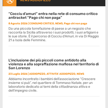
NEWS ADDIOPIZZO
“Cocciu d’amuri” entra nella rete di consumo critico
antiracket “Pago chi non paga”
8 Agosto 2026
|
CONSUMO CRITICO
,
NEWS
,
Pago chi non paga
Da una piccola torrefazione di paese a un negozio che
racconta la Sicilia attraverso i suoi prodotti, i suoi artigiani e
le sue storie. È il percorso di Cocciu d’Amuri, in via Di Maggio
21 a Isola delle Femmine.
L’inclusione dei più piccoli come antidoto alla
violenza e alla sopraffazione mafiosa nel territorio di
San Lorenzo
23 Luglio 2026
|
ADDIOPIZZO
,
ATTIVITA' ADDIOPIZZO
,
NEWS
Abbiamo incontrato i bambini dell’associazione “Crescere
insieme si può”, nel quartiere di Tommaso Natale, per un
laboratorio dedicato ai temi della cittadinanza attiva e
dell’impegno civile.