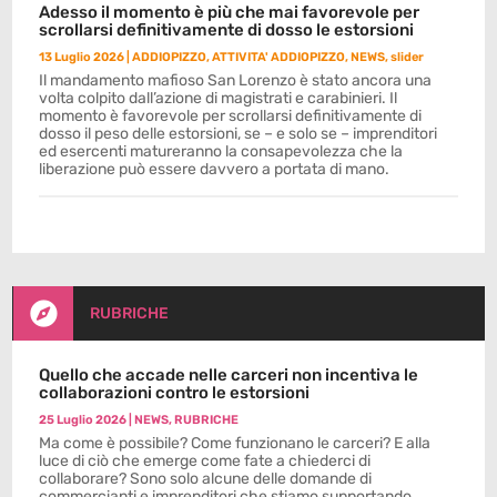
Adesso il momento è più che mai favorevole per
scrollarsi definitivamente di dosso le estorsioni
13 Luglio 2026
|
ADDIOPIZZO
,
ATTIVITA' ADDIOPIZZO
,
NEWS
,
slider
Il mandamento mafioso San Lorenzo è stato ancora una
volta colpito dall’azione di magistrati e carabinieri. Il
momento è favorevole per scrollarsi definitivamente di
dosso il peso delle estorsioni, se – e solo se – imprenditori
ed esercenti matureranno la consapevolezza che la
liberazione può essere davvero a portata di mano.

RUBRICHE
Quello che accade nelle carceri non incentiva le
collaborazioni contro le estorsioni
25 Luglio 2026
|
NEWS
,
RUBRICHE
Ma come è possibile? Come funzionano le carceri? E alla
luce di ciò che emerge come fate a chiederci di
collaborare? Sono solo alcune delle domande di
commercianti e imprenditori che stiamo supportando