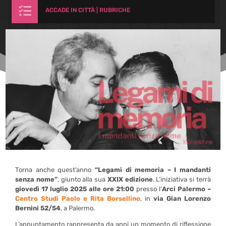

ACCADE IN CITTÀ
|
RUBRICHE
Torna anche quest’anno
“Legami di memoria – I mandanti
senza nome”
, giunto alla sua
XXIX edizione
. L’iniziativa si terrà
giovedì 17 luglio 2025 alle ore 21:00
presso l’
Arci Palermo –
Centro Studi Paolo e Rita Borsellino
, in
via Gian Lorenzo
Bernini 52/54
, a Palermo.
L’appuntamento rappresenta da anni un momento di riflessione