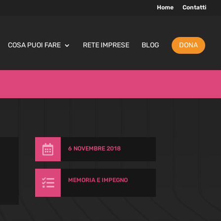
Home
Contatti
COSA PUOI FARE
RETE IMPRESE
BLOG
DONA

6 NOVEMBRE 2018

MEMORIA E IMPEGNO