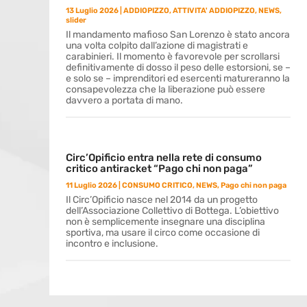
13 Luglio 2026
|
ADDIOPIZZO
,
ATTIVITA' ADDIOPIZZO
,
NEWS
,
slider
Il mandamento mafioso San Lorenzo è stato ancora
una volta colpito dall’azione di magistrati e
carabinieri. Il momento è favorevole per scrollarsi
definitivamente di dosso il peso delle estorsioni, se –
e solo se – imprenditori ed esercenti matureranno la
consapevolezza che la liberazione può essere
davvero a portata di mano.
Circ’Opificio entra nella rete di consumo
critico antiracket “Pago chi non paga”
11 Luglio 2026
|
CONSUMO CRITICO
,
NEWS
,
Pago chi non paga
Il Circ’Opificio nasce nel 2014 da un progetto
dell’Associazione Collettivo di Bottega. L’obiettivo
non è semplicemente insegnare una disciplina
sportiva, ma usare il circo come occasione di
incontro e inclusione.