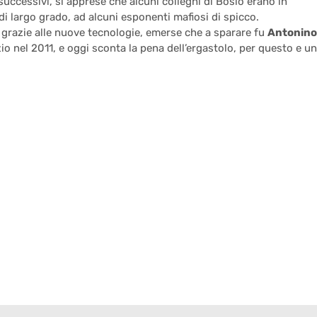
 successivi, si apprese che alcuni colleghi di Bosio erano in
di largo grado, ad alcuni esponenti mafiosi di spicco.
i, grazie alle nuove tecnologie, emerse che a sparare fu
Antonino
zio nel 2011, e oggi sconta la pena dell’ergastolo, per questo e u