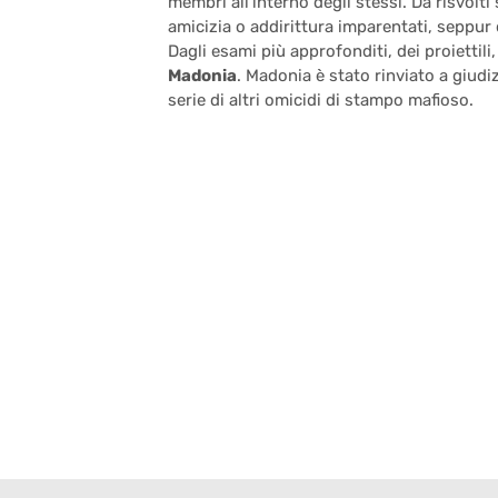
membri all’interno degli stessi. Da risvolti
amicizia o addirittura imparentati, seppur 
Dagli esami più approfonditi, dei proiettil
Madonia
. Madonia è stato rinviato a giudi
serie di altri omicidi di stampo mafioso.