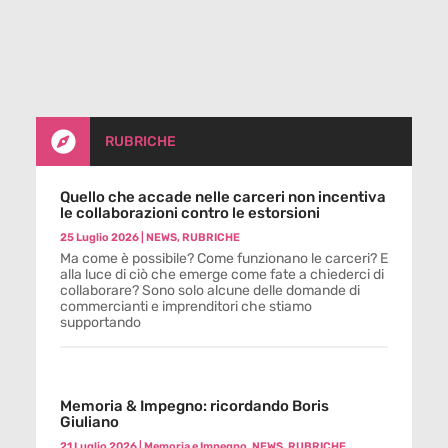

RUBRICHE
Quello che accade nelle carceri non incentiva
le collaborazioni contro le estorsioni
25 Luglio 2026
|
NEWS
,
RUBRICHE
Ma come è possibile? Come funzionano le carceri? E
alla luce di ciò che emerge come fate a chiederci di
collaborare? Sono solo alcune delle domande di
commercianti e imprenditori che stiamo
supportando
Memoria & Impegno: ricordando Boris
Giuliano
21 Luglio 2026
|
Memoria e Impegno
,
NEWS
,
RUBRICHE