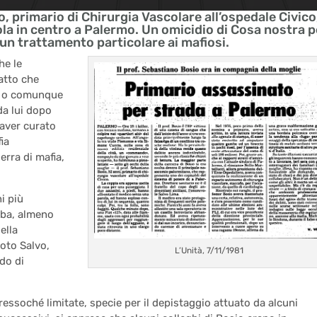
, primario di Chirurgia Vascolare all’ospedale Civico
ola in centro a Palermo. Un omicidio di Cosa nostra p
un trattamento particolare ai mafiosi.
he le
fatto che
e o comunque
da lui dopo
 aver curato
ia
erra di mafia,
i più
iba, almeno
ella
noto Salvo,
L’Unità, 7/11/1981
do di
ressoché limitate, specie per il depistaggio attuato da alcuni