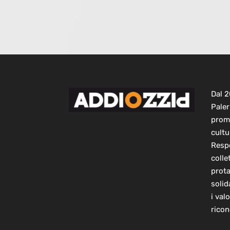
Dal 
Paler
prom
cultu
Respo
colle
prot
solid
i val
ricon