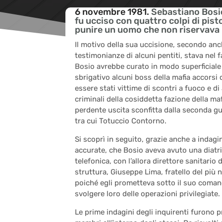
6 novembre 1981.
Sebastiano Bosio
fu ucciso con quattro colpi di pist
punire un uomo che non riservava 
Il motivo della sua uccisione, secondo anc
testimonianze di alcuni pentiti, stava nel 
Bosio avrebbe curato in modo superficial
sbrigativo alcuni boss della mafia accorsi 
essere stati vittime di scontri a fuoco e di
criminali della cosiddetta fazione della maf
perdente uscita sconfitta dalla seconda gu
tra cui Totuccio Contorno.
Si scoprì in seguito, grazie anche a indagin
accurate, che Bosio aveva avuto una diatr
telefonica, con l’allora direttore sanitario d
struttura, Giuseppe Lima, fratello del più 
poiché egli prometteva sotto il suo coman
svolgere loro delle operazioni privilegiate.
Le prime indagini degli inquirenti furono p