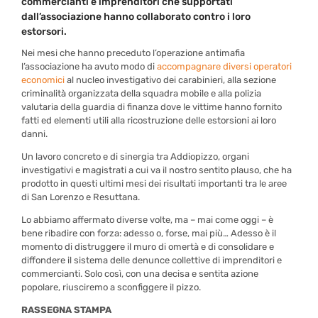
commercianti e imprenditori che supportati
dall’associazione hanno collaborato contro i loro
estorsori.
Nei mesi che hanno preceduto l’operazione antimafia
l’associazione ha avuto modo di
accompagnare diversi operatori
economici
al nucleo investigativo dei carabinieri, alla sezione
criminalità organizzata della squadra mobile e alla polizia
valutaria della guardia di finanza dove le vittime hanno fornito
fatti ed elementi utili alla ricostruzione delle estorsioni ai loro
danni.
Un lavoro concreto e di sinergia tra Addiopizzo, organi
investigativi e magistrati a cui va il nostro sentito plauso, che ha
prodotto in questi ultimi mesi dei risultati importanti tra le aree
di San Lorenzo e Resuttana.
Lo abbiamo affermato diverse volte, ma – mai come oggi – è
bene ribadire con forza: adesso o, forse, mai più… Adesso è il
momento di distruggere il muro di omertà e di consolidare e
diffondere il sistema delle denunce collettive di imprenditori e
commercianti. Solo così, con una decisa e sentita azione
popolare, riusciremo a sconfiggere il pizzo.
RASSEGNA STAMPA