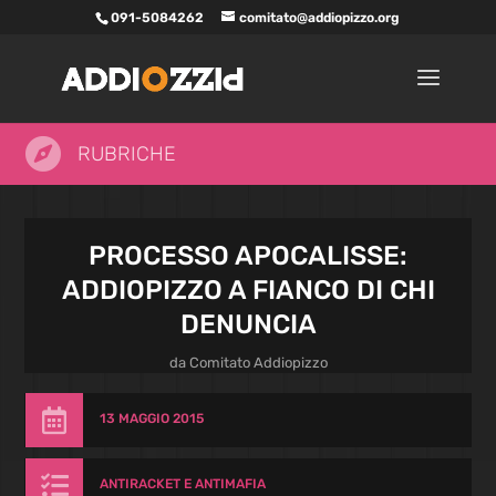
091-5084262
comitato@addiopizzo.org

RUBRICHE
PROCESSO APOCALISSE:
ADDIOPIZZO A FIANCO DI CHI
DENUNCIA
da
Comitato Addiopizzo

13 MAGGIO 2015

ANTIRACKET E ANTIMAFIA