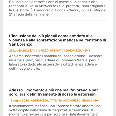
Da una piccola torrefazione di paese a un negozio che
racconta la Sicilia attraverso i suoi prodotti, i suoi artigiani e
le sue storie. È il percorso di Cocciu d’Amuri, in via Di Maggio
21 a Isola delle Femmine.
L’inclusione dei più piccoli come antidoto alla
violenza e alla sopraffazione mafiosa nel territorio di
San Lorenzo
23 Luglio 2026
|
ADDIOPIZZO
,
ATTIVITA' ADDIOPIZZO
,
NEWS
Abbiamo incontrato i bambini dell’associazione “Crescere
insieme si può”, nel quartiere di Tommaso Natale, per un
laboratorio dedicato ai temi della cittadinanza attiva e
dell’impegno civile.
Adesso il momento è più che mai favorevole per
scrollarsi definitivamente di dosso le estorsioni
13 Luglio 2026
|
ADDIOPIZZO
,
ATTIVITA' ADDIOPIZZO
,
NEWS
,
slider
Il mandamento mafioso San Lorenzo è stato ancora una
volta colpito dall’azione di magistrati e carabinieri. Il
momento è favorevole per scrollarsi definitivamente di