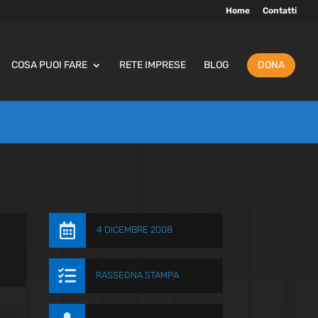
Home
Contatti
COSA PUOI FARE
RETE IMPRESE
BLOG
DONA

4 DICEMBRE 2008

RASSEGNA STAMPA