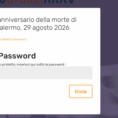
nniversario della morte di
 Palermo, 29 agosto 2026
6
|
NEWS
| Commenti 0
 Password
o protetto, inserisci qui sotto la password :
Invia