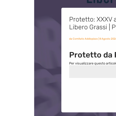
Protetto: XXXV a
Libero Grassi |
da
Comitato Addiopizzo
|
8 Agosto 202
Protetto da
Per visualizzare questo articol