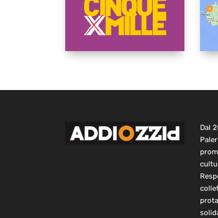
Dal 
Paler
prom
cultu
Respo
colle
prot
solid