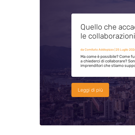
Quello che acca
le collaborazion
da
Comitato Addiopizzo
|
25 Luglio 202
Ma come è possibile? Come fun
a chiederci di collaborare? S
imprenditori che stiamo supp
Leggi di più