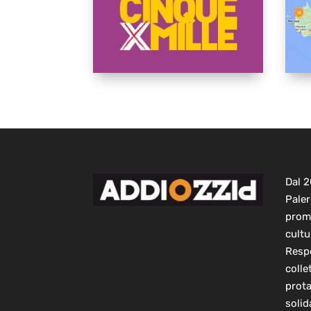
Dal 
Paler
prom
cultu
Respo
colle
prot
solid