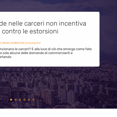
de nelle carceri non incentiva
i contro le estorsioni
6
|
NEWS
,
RUBRICHE
| Commenti 0
zionano le carceri? E alla luce di ciò che emerge come fate
ono solo alcune delle domande di commercianti e
ortando