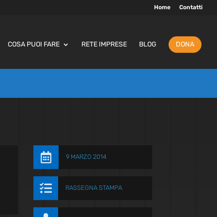
Home
Contatti
COSA PUOI FARE
RETE IMPRESE
BLOG
DONA

9 MARZO 2014

RASSEGNA STAMPA